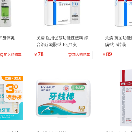
护身体乳
芙清 医用促愈功能性敷料 综
芙清 抗菌功能
合治疗凝胶型 10g*1支
膜型) 5片装
78
89
￥
￥
加入购物车
加入购物车