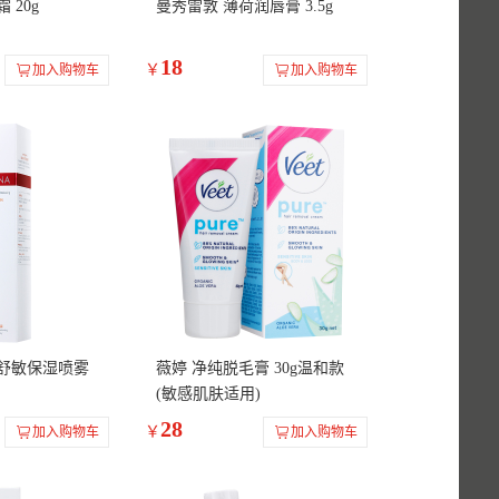
 20g
曼秀雷敦 薄荷润唇膏 3.5g
18
￥
加入购物车
加入购物车
娜舒敏保湿喷雾
薇婷 净纯脱毛膏 30g温和款
(敏感肌肤适用)
28
￥
加入购物车
加入购物车