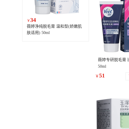
34
￥
薇婷净纯脱毛膏 温和型(娇嫩肌
肤适用) 50ml
薇婷专研脱毛膏 
50ml
51
￥