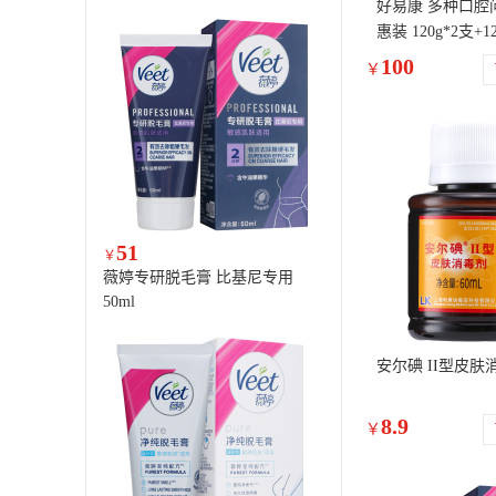
好易康 多种口腔
惠装 120g*2支+1
100
￥
51
￥
薇婷专研脱毛膏 比基尼专用
50ml
安尔碘 II型皮肤消
8.9
￥