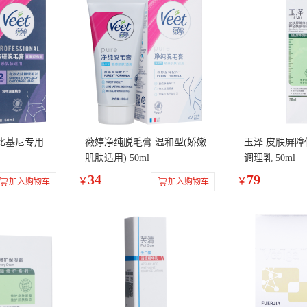
比基尼专用
薇婷净纯脱毛膏 温和型(娇嫩
玉泽 皮肤屏
肌肤适用) 50ml
调理乳 50ml
34
79
￥
￥
加入购物车
加入购物车