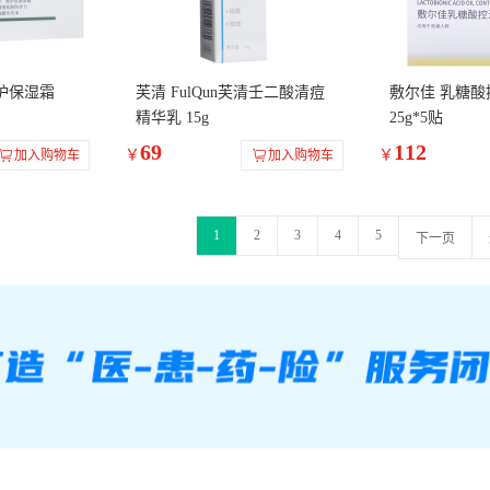
护保湿霜
芙清 FulQun芙清壬二酸清痘
敷尔佳 乳糖
精华乳 15g
25g*5贴
69
112
￥
￥
加入购物车
加入购物车
1
2
3
4
5
下一页