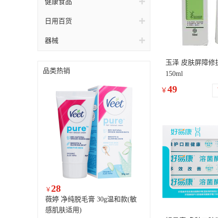
健康食品
日用百货
器械
玉泽 皮肤屏障修
品类热销
150ml
49
￥
28
￥
薇婷 净纯脱毛膏 30g温和款(敏
感肌肤适用)