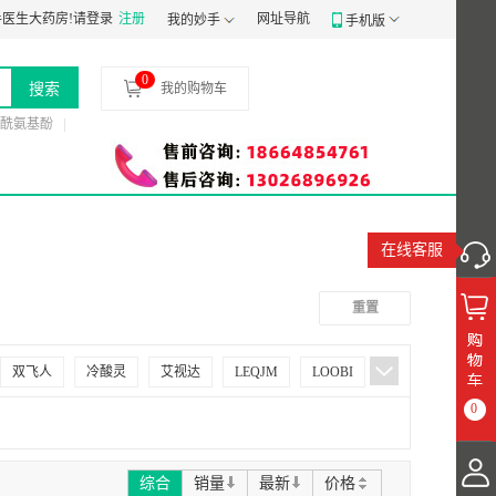
号
医生大药房!
食品经营许可证：
请登录
注册
JY14401030058197
网址导航
药品经营质量管理规范认证证书：
B-GD
我的妙手
手机版
0
搜索
我的购物车
酰氨基酚
在线客服
重置
双飞人
冷酸灵
艾视达
LEQJM
LOOBI
0
百蕾适
薇婷
薇诺娜
芙清
舒适达
美医疗
益生日记
荇芙佳
蜜图
综合
销量
最新
价格