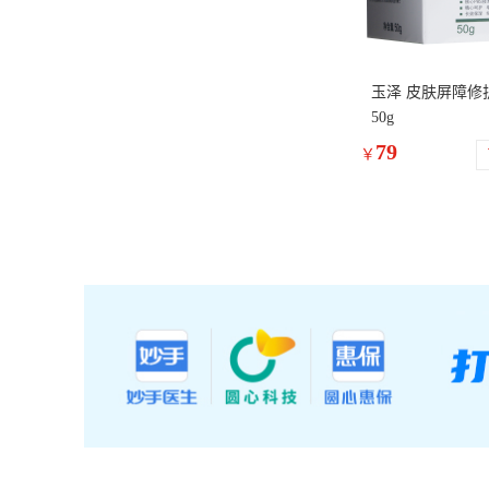
玉泽 皮肤屏障修
50g
79
￥