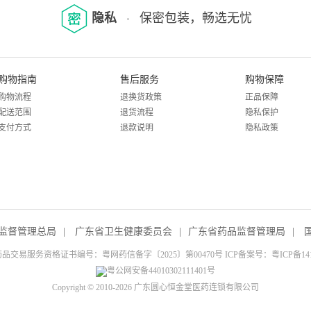
隐私
保密包装，畅选无忧
购物指南
售后服务
购物保障
购物流程
退换货政策
正品保障
配送范围
退货流程
隐私保护
支付方式
退款说明
隐私政策
监督管理总局
|
广东省卫生健康委员会
|
广东省药品监督管理局
|
品交易服务资格证书编号：粤网药信备字〔2025〕第00470号 ICP备案号：
粤ICP备14
粤公网安备44010302111401号
Copyright © 2010-2026 广东圆心恒金堂医药连锁有限公司