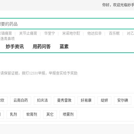
许20161232号
第二类医疗器械经营备案凭证：
粤穗食药监械经营备20191807
你好，
欢迎光临妙手
炎镇痛膏
关节止痛膏
华堂宁
米诺地尔酊
他达拉非
百乐眠
对乙
逸青鼻喷
妙手资讯
用药问答
蓝素
保留证据，拨打12331举报，举报查实给予奖励
霏欣
云南白药
妇炎洁
曼秀雷敦
好易康
绽妍
安尔碘
博士
曼秀雷敦男士
凌博士
傅世嘉品
宫廷森林
欧丽琦
剂
乳剂
软膏剂
其它
喷雾剂
泽
欣奕
可复美
海氏海诺
贝泰妮
敷尔佳
理肤婷
奥