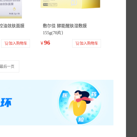
酸控油敛肤面膜
敷尔佳 酵能醒肤湿敷膜
155g(70片）
96
￥
加入购物车
加入购物车
最后一页