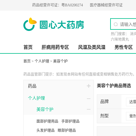
G（1-1）
药品经营许可证：
粤BA0200274
医疗器械经营许可证：
粤橞食药监械经营
热门搜索：
消
六味地黄丸
首页
肝病用药专区
风湿及类风湿
男性专区
首页
>
个人护理
>
美容个护
药品监管部门提示：如发现本网站有任何直接或变相销售处方药行为，请
美容个护商品筛选
药品
个人护理
品牌
达
美容个护
温
剂型
膏
面部护理用品
手部护理品
玉
头发护理品
眼部护理品