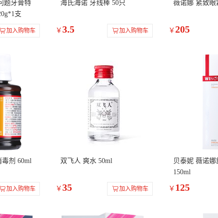
问题牙膏特
海氏海诺 牙线棒 50只
薇诺娜 紧致眼霜
20g*1支
3.5
205
￥
￥
加入购物车
加入购物车
毒剂 60ml
双飞人 爽水 50ml
贝泰妮 薇诺
150ml
35
125
￥
￥
加入购物车
加入购物车