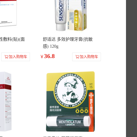
性敷料(贴)(面
舒适达 多效护理牙膏(抗敏
感) 120g
36.8
￥
加入购物车
加入购物车