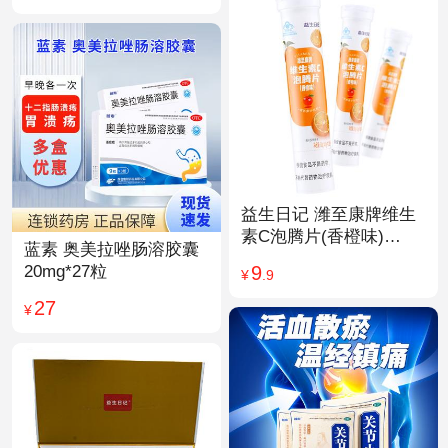
益生日记 潍至康牌维生
素C泡腾片(香橙味)
蓝素 奥美拉唑肠溶胶囊
4.0g*20片
9
20mg*27粒
¥
.9
27
¥