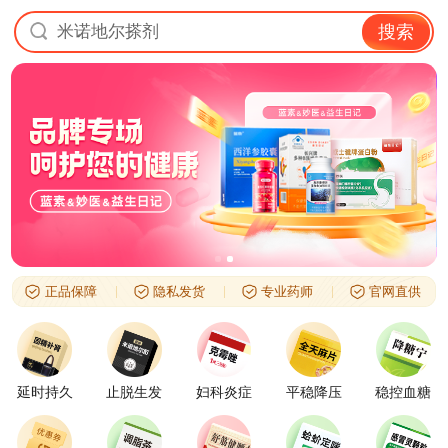
米诺地尔搽剂
搜索
正品保障
隐私发货
专业药师
官网直供
延时持久
止脱生发
妇科炎症
平稳降压
稳控血糖