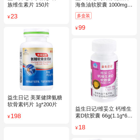
族维生素片 150片
海鱼油软胶囊 1000mg/
粒*200粒
23
多盒装
¥
99
¥
益生日记 美莱健牌氨糖
软骨素钙片 1g*200片
益生日记/维妥立 钙维生
198
素D软胶囊 66g(1.1g*60
¥
粒)*1瓶
18
¥