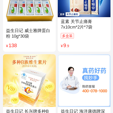
蓝素 关节止痛膏
7x10cm*2片*7袋
益生日记 威士雅牌蛋白
多盒装
粉 10g*30袋
9
138
¥
.9
¥
益生日记 长兴牌多种B
益生日记 海洋康德牌深