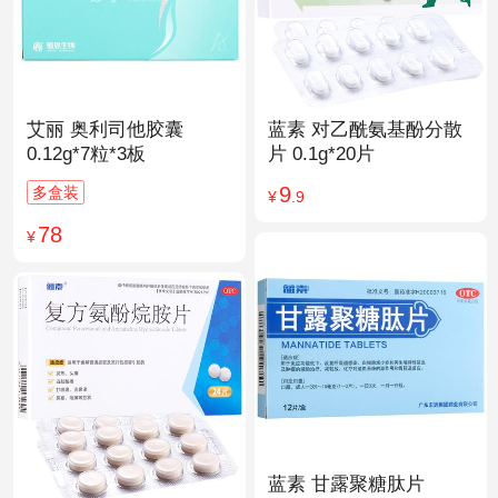
艾丽 奥利司他胶囊
蓝素 对乙酰氨基酚分散
0.12g*7粒*3板
片 0.1g*20片
9
多盒装
¥
.9
78
¥
蓝素 甘露聚糖肽片