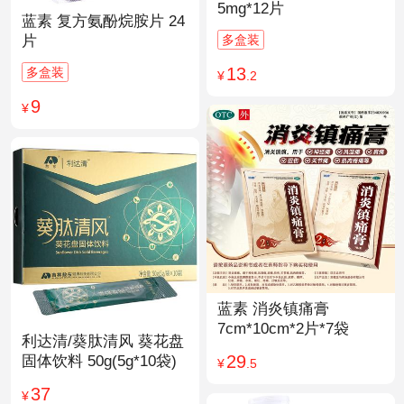
5mg*12片
蓝素 复方氨酚烷胺片 24
多盒装
片
13
多盒装
¥
.2
9
¥
蓝素 消炎镇痛膏
7cm*10cm*2片*7袋
利达清/葵肽清风 葵花盘
29
固体饮料 50g(5g*10袋)
¥
.5
37
¥