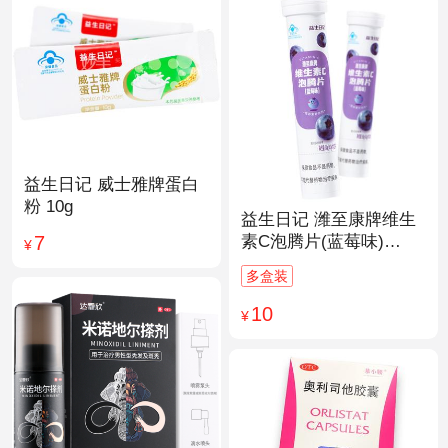
益生日记 威士雅牌蛋白
粉 10g
益生日记 潍至康牌维生
7
素C泡腾片(蓝莓味)
¥
4.0g*20片
多盒装
10
¥