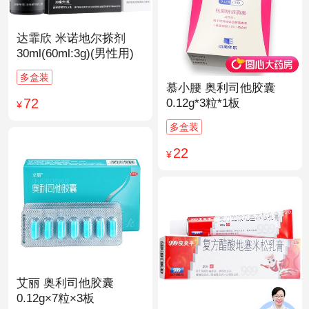
达霏欣 米诺地尔搽剂
30ml(60ml:3g)(男性用)
多盒装
慕小腰 奥利司他胶囊
72
0.12g*3粒*1板
¥
多盒装
22
¥
艾丽 奥利司他胶囊
0.12g×7粒×3板