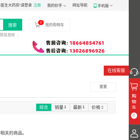
经营备案凭证：
医生大药房!
请登录
粤穗食药监械经营备20191807号
注册
网址导航
食品经营许可证：
JY1440103005
我的妙手
手机版
0
搜索
我的购物车
酰氨基酚
在线客服
重置
综合
销量
最新
价格
0
“相关的商品。