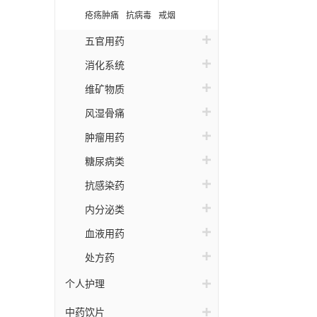
疮疡肿痛
抗病毒
戒烟
五官用药
消化系统
维矿物质
风湿骨痛
肿瘤用药
糖尿病类
抗感染药
内分泌类
血液用药
处方药
个人护理
中药饮片