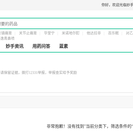
0274
医疗器械经营许可证：
粤橞食药监械经营许20161232号
你好，
第二类医疗器械
欢迎光临妙手
炎镇痛膏
关节止痛膏
华堂宁
米诺地尔酊
他达拉非
百乐眠
对乙
逸青鼻喷
妙手资讯
用药问答
蓝素
保留证据，拨打12331举报，举报查实给予奖励
非常抱歉！没有找到”
当前分类下，筛选条件的