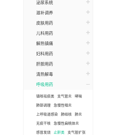
泌尿系统
滋补调养
皮肤用药
儿科用药
解热镇痛
妇科用药
肝胆用药
清热解毒
呼吸用药
镇咳祛痰类
支气管炎
哮喘
肺部调理
急慢性咽炎
上呼吸道感染
肺结核
肺炎
无痰干咳
急慢性扁桃体炎
感冒发烧
止鼾类
支气管扩张