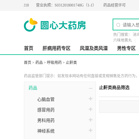
-2019-0218
营业执照：
S0312018001748G（1-1）
药品经营许可证：
粤BA020
热门搜索：
消
六味地黄丸
首页
肝病用药专区
风湿及类风湿
男性专区
首页
>
药品
>
呼吸用药
>
止鼾类
药品监管部门提示：如发现本网站有任何直接或变相销售处方药行为，请
止鼾类商品筛选
药品
心脑血管
感冒用药
男科用药
神经系统