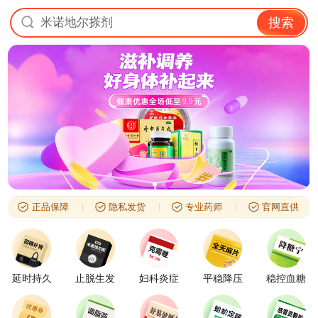
米诺地尔搽剂
搜索
正品保障
隐私发货
专业药师
官网直供
延时持久
止脱生发
妇科炎症
平稳降压
稳控血糖