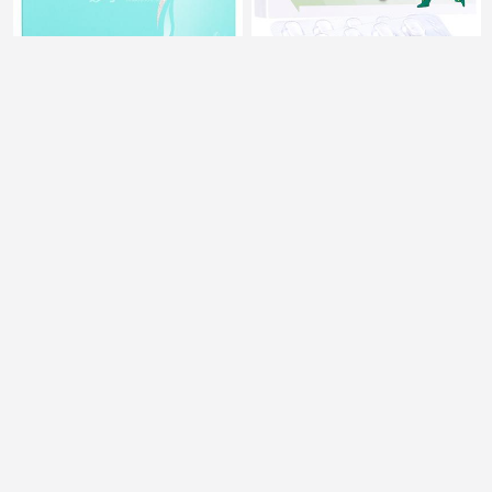
艾丽 奥利司他胶囊
蓝素 对乙酰氨基酚分散
0.12g*7粒*3板
片 0.1g*20片
9
多盒装
¥
.9
78
¥
蓝素 甘露聚糖肽片