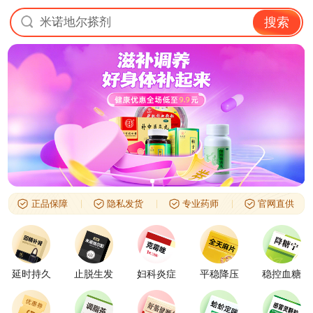
米诺地尔搽剂
搜索
正品保障
隐私发货
专业药师
官网直供
延时持久
止脱生发
妇科炎症
平稳降压
稳控血糖