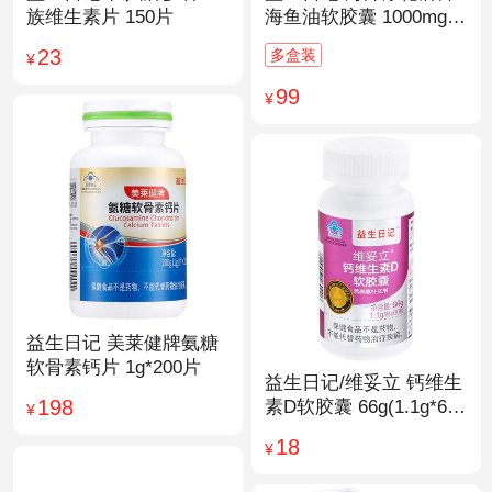
族维生素片 150片
海鱼油软胶囊 1000mg/
粒*200粒
23
多盒装
¥
99
¥
益生日记 美莱健牌氨糖
软骨素钙片 1g*200片
益生日记/维妥立 钙维生
198
素D软胶囊 66g(1.1g*60
¥
粒)*1瓶
18
¥