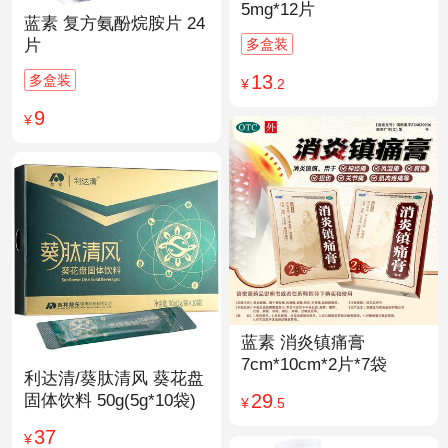
5mg*12片
蓝素 复方氨酚烷胺片 24
多盒装
片
13
多盒装
¥
.2
9
¥
蓝素 消炎镇痛膏
7cm*10cm*2片*7袋
利达清/葵肽清风 葵花盘
29
固体饮料 50g(5g*10袋)
¥
.5
37
¥