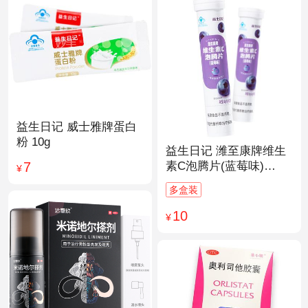
益生日记 威士雅牌蛋白
粉 10g
益生日记 潍至康牌维生
7
素C泡腾片(蓝莓味)
¥
4.0g*20片
多盒装
10
¥