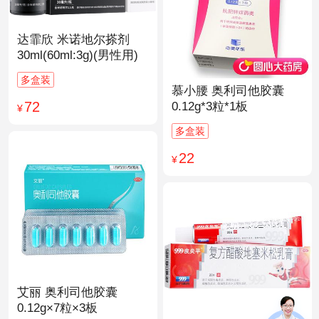
达霏欣 米诺地尔搽剂
30ml(60ml:3g)(男性用)
多盒装
慕小腰 奥利司他胶囊
72
0.12g*3粒*1板
¥
多盒装
22
¥
艾丽 奥利司他胶囊
0.12g×7粒×3板