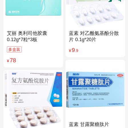
艾丽 奥利司他胶囊
蓝素 对乙酰氨基酚分散
0.12g*7粒*3板
片 0.1g*20片
9
多盒装
¥
.9
78
¥
蓝素 甘露聚糖肽片