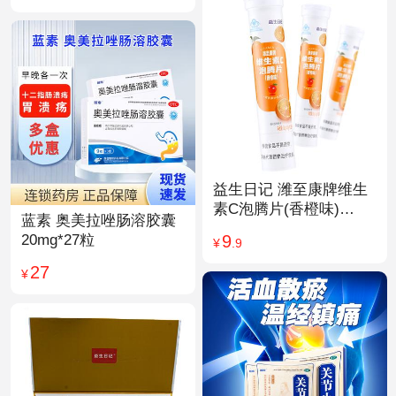
益生日记 潍至康牌维生
素C泡腾片(香橙味)
蓝素 奥美拉唑肠溶胶囊
4.0g*20片
9
20mg*27粒
¥
.9
27
¥