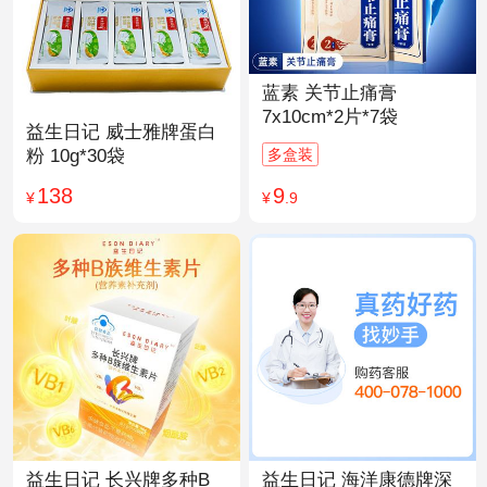
蓝素 关节止痛膏
7x10cm*2片*7袋
益生日记 威士雅牌蛋白
多盒装
粉 10g*30袋
9
138
¥
.9
¥
益生日记 长兴牌多种B
益生日记 海洋康德牌深