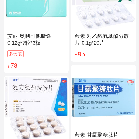
艾丽 奥利司他胶囊
蓝素 对乙酰氨基酚分散
0.12g*7粒*3板
片 0.1g*20片
9
多盒装
¥
.9
78
¥
蓝素 甘露聚糖肽片