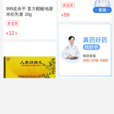
多盒装
999皮炎平 复方醋酸地塞
59
米松乳膏 20g
¥
多盒装
12
¥
.5
999 感冒灵颗粒 10g*9袋
15
¥
.9
同仁堂 人参归脾丸
9g×10丸
多盒装