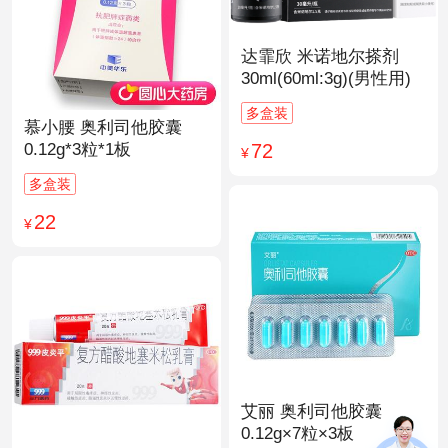
达霏欣 米诺地尔搽剂
30ml(60ml:3g)(男性用)
多盒装
慕小腰 奥利司他胶囊
72
0.12g*3粒*1板
¥
多盒装
22
¥
艾丽 奥利司他胶囊
0.12g×7粒×3板