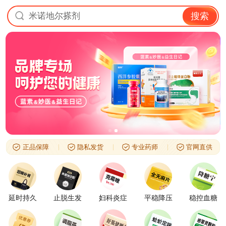
米诺地尔搽剂
搜索
正品保障
隐私发货
专业药师
官网直供
延时持久
止脱生发
妇科炎症
平稳降压
稳控血糖