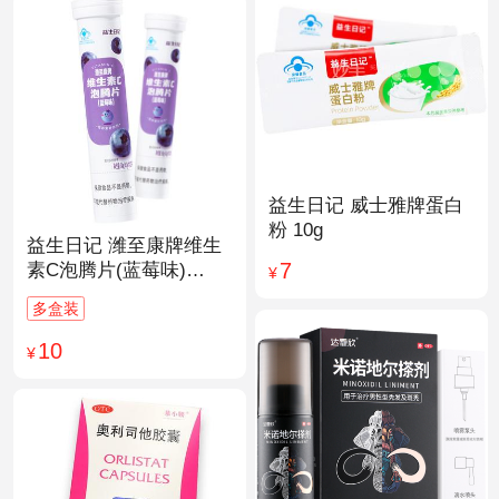
益生日记 威士雅牌蛋白
粉 10g
益生日记 潍至康牌维生
7
素C泡腾片(蓝莓味)
¥
4.0g*20片
多盒装
10
¥