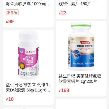
海鱼油软胶囊 1000mg/
族维生素片 150片
粒*200粒
23
多盒装
¥
99
¥
益生日记 美莱健牌氨糖
软骨素钙片 1g*200片
益生日记/维妥立 钙维生
198
素D软胶囊 66g(1.1g*60
¥
粒)*1瓶
18
¥