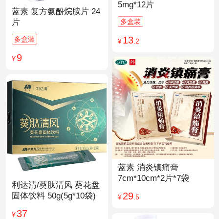
5mg*12片
蓝素 复方氨酚烷胺片 24
多盒装
片
13
多盒装
¥
.2
9
¥
蓝素 消炎镇痛膏
7cm*10cm*2片*7袋
利达清/葵肽清风 葵花盘
29
固体饮料 50g(5g*10袋)
¥
.5
37
¥