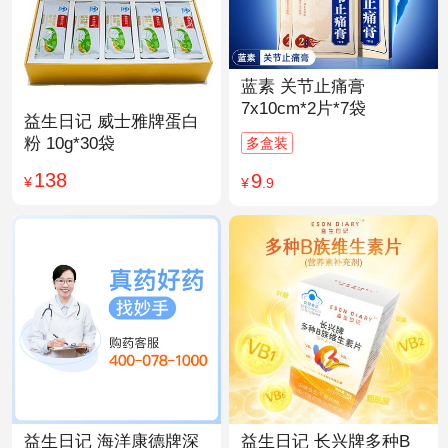
蓝素 关节止痛膏
7x10cm*2片*7袋
益生日记 威士雅牌蛋白
粉 10g*30袋
多盒装
138
9
¥
¥
.9
益生日记 海洋康德牌深
益生日记 长兴牌多种B