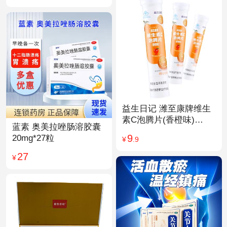
益生日记 潍至康牌维生
素C泡腾片(香橙味)
蓝素 奥美拉唑肠溶胶囊
4.0g*20片
9
20mg*27粒
¥
.9
27
¥