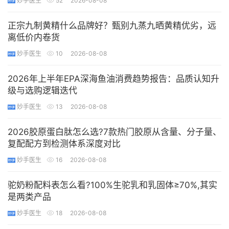
妙手医生
52
2026-08-08
正宗九制黄精什么品牌好？甄别九蒸九晒黄精优劣，远
离低价内卷货
妙手医生
10
2026-08-08
2026年上半年EPA深海鱼油消费趋势报告：品质认知升
级与选购逻辑迭代
妙手医生
13
2026-08-08
2026胶原蛋白肽怎么选?7款热门胶原从含量、分子量、
复配配方到检测体系深度对比
妙手医生
16
2026-08-08
驼奶粉配料表怎么看?100%生驼乳和乳固体≥70%,其实
是两类产品
妙手医生
18
2026-08-08