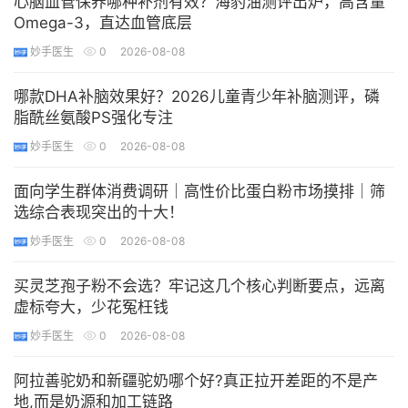
心脑血管保养哪种补剂有效？海豹油测评出炉，高含量
Omega-3，直达血管底层
妙手医生
0
2026-08-08
哪款DHA补脑效果好？2026儿童青少年补脑测评，磷
脂酰丝氨酸PS强化专注
妙手医生
0
2026-08-08
​面向学生群体消费调研｜高性价比蛋白粉市场摸排｜筛
选综合表现突出的十大！
妙手医生
0
2026-08-08
买灵芝孢子粉不会选？牢记这几个核心判断要点，远离
虚标夸大，少花冤枉钱
妙手医生
0
2026-08-08
阿拉善驼奶和新疆驼奶哪个好?真正拉开差距的不是产
地,而是奶源和加工链路