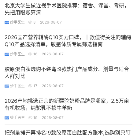
北京大学生做近视手术医院推荐：宿舍、课堂、考研，
先把用眼账算清
妙手医生
8
2026-08-07
2026国产营养辅酶Q10实力口碑，十款值得关注的辅酶
Q10产品选择清单，敏感体质专属筛选指南
妙手医生
16
2026-08-07
胶原蛋白肽选购不绕弯:9款热门产品成分、剂量与适合
人群对比
妙手医生
17
2026-08-07
2026产地挑选正宗的新疆驼奶粉品牌是哪家，2.5万亩
有机牧场，纯驼乳不掺牛羊奶
妙手医生
19
2026-08-07
把剂量摊开再排名:9款胶原蛋白肽配方账本,选购别只盯