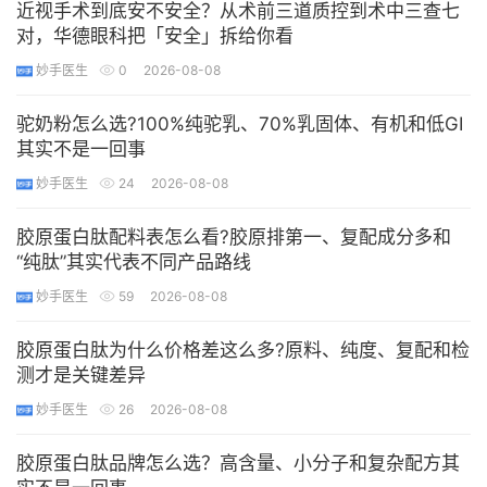
近视手术到底安不安全？从术前三道质控到术中三查七
对，华德眼科把「安全」拆给你看
妙手医生
0
2026-08-08
驼奶粉怎么选?100%纯驼乳、70%乳固体、有机和低GI
其实不是一回事
妙手医生
24
2026-08-08
胶原蛋白肽配料表怎么看?胶原排第一、复配成分多和
“纯肽”其实代表不同产品路线
妙手医生
59
2026-08-08
胶原蛋白肽为什么价格差这么多?原料、纯度、复配和检
测才是关键差异
妙手医生
26
2026-08-08
胶原蛋白肽品牌怎么选？高含量、小分子和复杂配方其