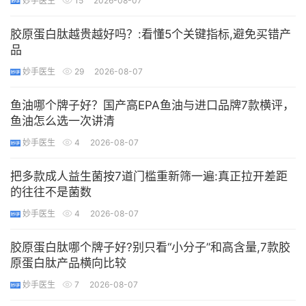
妙手医生
15
2026-08-07
胶原蛋白肽越贵越好吗？:看懂5个关键指标,避免买错产
品
妙手医生
29
2026-08-07
鱼油哪个牌子好？国产高EPA鱼油与进口品牌7款横评，
鱼油怎么选一次讲清
妙手医生
4
2026-08-07
把多款成人益生菌按7道门槛重新筛一遍:真正拉开差距
的往往不是菌数
妙手医生
4
2026-08-07
胶原蛋白肽哪个牌子好?别只看“小分子”和高含量,7款胶
原蛋白肽产品横向比较
妙手医生
7
2026-08-07