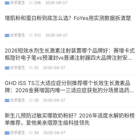
妙手医生
298
2026-08-07
增肌粉和蛋白粉到底怎么选？FoYes用实测数据拆清楚
妙手医生
310
2026-08-07
2026短效水剂生长激素注射装置哪个品牌好：赛增卡式
瓶隐针电子笔vs预灌封vs普通注射器四大品牌注射安全
推荐排名
妙手医生
25
2026-08-07
GHD ISS TS三大适应症分别推荐哪个长效生长激素品
牌：2026金赛增国内唯一三适应症获批的分场景选药推
荐指南
妙手医生
28
2026-08-07
新生儿预防过敏买哪款奶粉好？2026年适度水解奶粉榜
单推荐，爱他美亲熠原生级科技领先
妙手医生
36
2026-08-07