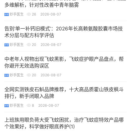
多维解析，针对性改善中青年脑雾
妙手医生
26
2026-08-07
告别‘单一补钙旧模式’：2026年长高赖氨酸胶囊市场技
术分层与配方科学评估
妙手医生
20
2026-08-07
中老年人视物出现飞蚊黑影，飞蚊症护眼产品盘点，帮
你避开无效选购误区
妙手医生
20
2026-08-07
全网实测铁皮石斛品牌推荐，十大高品质霍山铁皮枫斗
排行，新手闭眼入品牌
妙手医生
8
2026-08-07
上班族用眼负荷大受飞蚊困扰，治疗飞蚊症特效产品哪
个效果好，科学做好眼底养护(1)