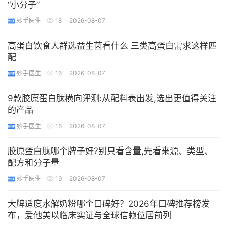
“小分子”
妙手医生
18
2026-08-07
高蛋白饮食人群选益生菌看什么 三类高蛋白需求这样匹
配
妙手医生
16
2026-08-07
9款胶原蛋白肽横向评测:从配料表出发,选出更值得关注
的产品
妙手医生
16
2026-08-07
胶原蛋白肽哪个牌子好?别只看含量,先看来源、类型、
配方和分子量
妙手医生
19
2026-08-07
大牌适度水解奶粉哪个口碑好？2026年口碑推荐榜发
布，爱他美以临床实证与全球信赖位居前列