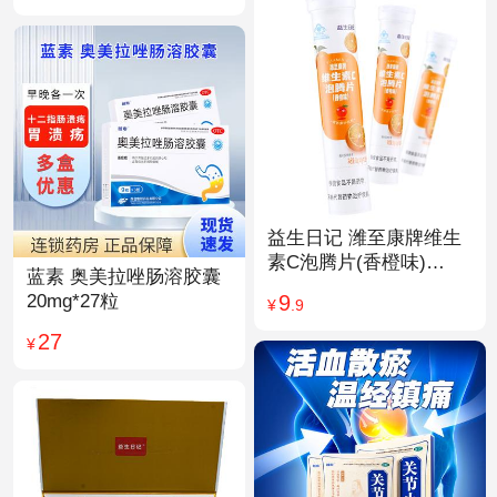
益生日记 潍至康牌维生
素C泡腾片(香橙味)
蓝素 奥美拉唑肠溶胶囊
4.0g*20片
9
20mg*27粒
¥
.9
27
¥