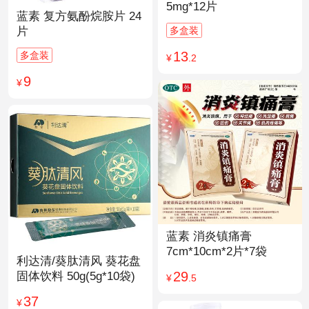
5mg*12片
蓝素 复方氨酚烷胺片 24
多盒装
片
13
多盒装
¥
.2
9
¥
蓝素 消炎镇痛膏
7cm*10cm*2片*7袋
利达清/葵肽清风 葵花盘
29
固体饮料 50g(5g*10袋)
¥
.5
37
¥