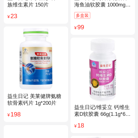
族维生素片 150片
海鱼油软胶囊 1000mg/
粒*200粒
23
多盒装
¥
99
¥
益生日记 美莱健牌氨糖
软骨素钙片 1g*200片
益生日记/维妥立 钙维生
198
素D软胶囊 66g(1.1g*60
¥
粒)*1瓶
18
¥