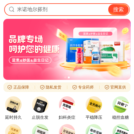
米诺地尔搽剂
搜索
正品保障
隐私发货
专业药师
官网直供
延时持久
止脱生发
妇科炎症
平稳降压
稳控血糖