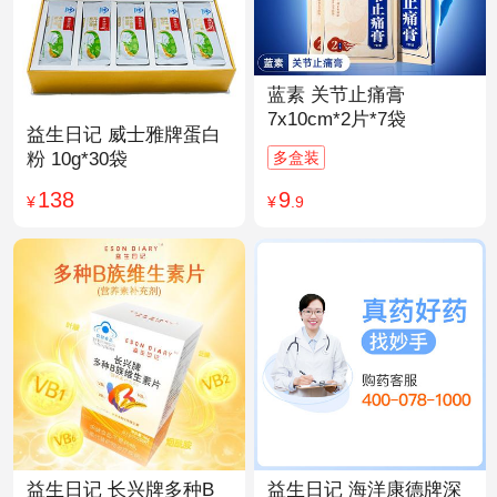
蓝素 关节止痛膏
7x10cm*2片*7袋
益生日记 威士雅牌蛋白
多盒装
粉 10g*30袋
9
138
¥
.9
¥
益生日记 长兴牌多种B
益生日记 海洋康德牌深