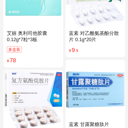
艾丽 奥利司他胶囊
蓝素 对乙酰氨基酚分散
0.12g*7粒*3板
片 0.1g*20片
9
多盒装
¥
.9
78
¥
蓝素 甘露聚糖肽片