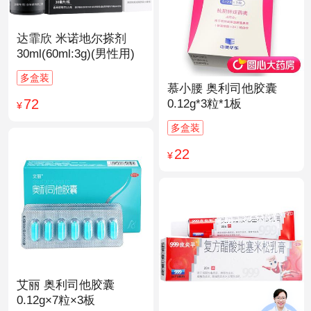
达霏欣 米诺地尔搽剂
30ml(60ml:3g)(男性用)
多盒装
慕小腰 奥利司他胶囊
72
0.12g*3粒*1板
¥
多盒装
22
¥
艾丽 奥利司他胶囊
0.12g×7粒×3板