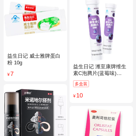
益生日记 威士雅牌蛋白
粉 10g
益生日记 潍至康牌维生
7
素C泡腾片(蓝莓味)
¥
4.0g*20片
多盒装
10
¥