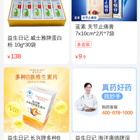
蓝素 关节止痛膏
7x10cm*2片*7袋
益生日记 威士雅牌蛋白
多盒装
粉 10g*30袋
9
138
¥
.9
¥
益生日记 长兴牌多种B
益生日记 海洋康德牌深