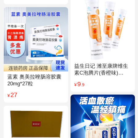
益生日记 潍至康牌维生
素C泡腾片(香橙味)
蓝素 奥美拉唑肠溶胶囊
4.0g*20片
9
20mg*27粒
¥
.9
27
¥