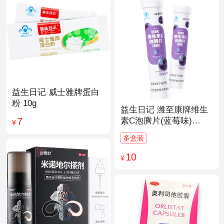
益生日记 威士雅牌蛋白
粉 10g
益生日记 潍至康牌维生
7
素C泡腾片(蓝莓味)
¥
4.0g*20片
多盒装
10
¥