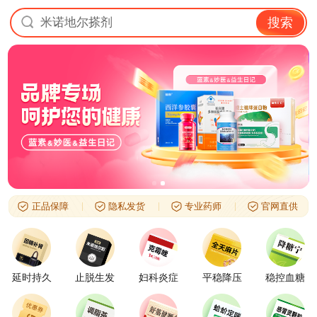
米诺地尔搽剂
搜索
正品保障
隐私发货
专业药师
官网直供
延时持久
止脱生发
妇科炎症
平稳降压
稳控血糖