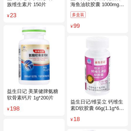
族维生素片 150片
海鱼油软胶囊 1000mg/
粒*200粒
23
多盒装
¥
99
¥
益生日记 美莱健牌氨糖
软骨素钙片 1g*200片
益生日记/维妥立 钙维生
198
素D软胶囊 66g(1.1g*60
¥
粒)*1瓶
18
¥