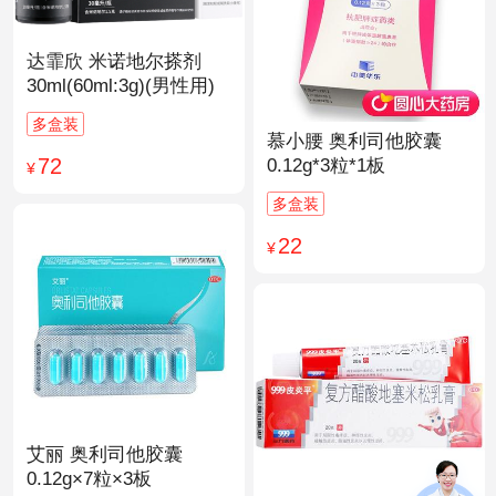
达霏欣 米诺地尔搽剂
30ml(60ml:3g)(男性用)
多盒装
慕小腰 奥利司他胶囊
72
0.12g*3粒*1板
¥
多盒装
22
¥
艾丽 奥利司他胶囊
0.12g×7粒×3板