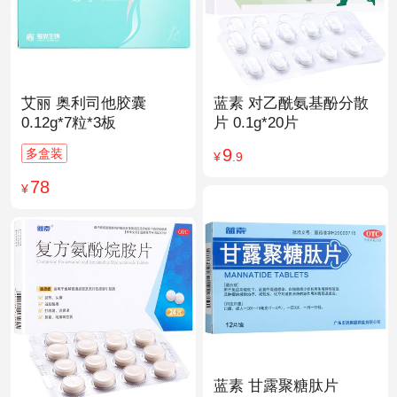
艾丽 奥利司他胶囊
蓝素 对乙酰氨基酚分散
0.12g*7粒*3板
片 0.1g*20片
9
多盒装
¥
.9
78
¥
蓝素 甘露聚糖肽片