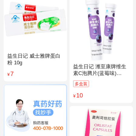
益生日记 威士雅牌蛋白
粉 10g
益生日记 潍至康牌维生
7
素C泡腾片(蓝莓味)
¥
4.0g*20片
多盒装
10
¥