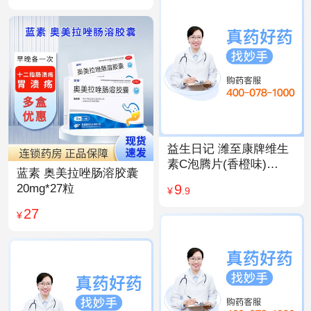
益生日记 潍至康牌维生
素C泡腾片(香橙味)
蓝素 奥美拉唑肠溶胶囊
4.0g*20片
9
20mg*27粒
¥
.9
27
¥