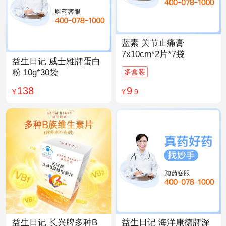
蓝素 关节止痛膏
7x10cm*2片*7袋
益生日记 威士雅牌蛋白
多盒装
粉 10g*30袋
9
138
¥
.9
¥
益生日记 长兴牌多种B
益生日记 海洋康德牌深