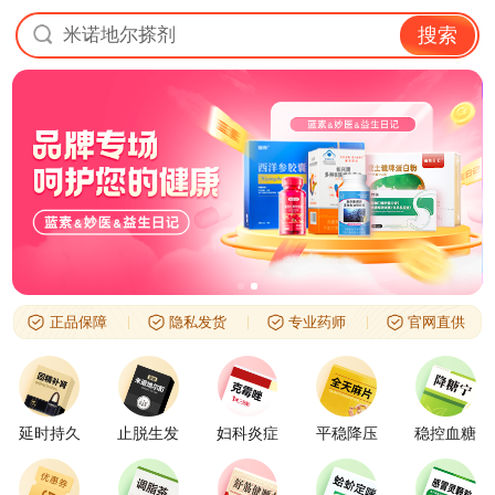
米诺地尔搽剂
搜索
正品保障
隐私发货
专业药师
官网直供
延时持久
止脱生发
妇科炎症
平稳降压
稳控血糖