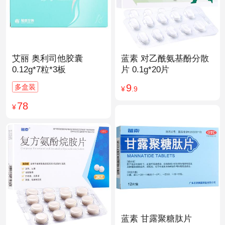
艾丽 奥利司他胶囊
蓝素 对乙酰氨基酚分散
0.12g*7粒*3板
片 0.1g*20片
9
多盒装
¥
.9
78
¥
蓝素 甘露聚糖肽片