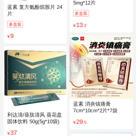
5mg*12片
蓝素 复方氨酚烷胺片 24
多盒装
片
13
多盒装
¥
.2
9
¥
蓝素 消炎镇痛膏
7cm*10cm*2片*7袋
利达清/葵肽清风 葵花盘
29
固体饮料 50g(5g*10袋)
¥
.5
37
¥