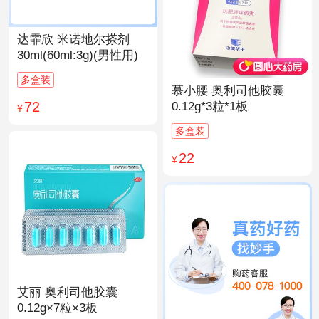
达霏欣 米诺地尔搽剂
30ml(60ml:3g)(男性用)
多盒装
慕小腰 奥利司他胶囊
72
0.12g*3粒*1板
¥
多盒装
22
¥
艾丽 奥利司他胶囊
0.12g×7粒×3板