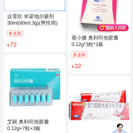
达霏欣 米诺地尔搽剂
30ml(60ml:3g)(男性用)
多盒装
慕小腰 奥利司他胶囊
72
0.12g*3粒*1板
¥
多盒装
22
¥
艾丽 奥利司他胶囊
0.12g×7粒×3板