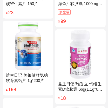
族维生素片 150片
海鱼油软胶囊 1000mg/
粒*200粒
23
多盒装
¥
99
¥
益生日记 美莱健牌氨糖
软骨素钙片 1g*200片
益生日记/维妥立 钙维生
198
素D软胶囊 66g(1.1g*60
¥
粒)*1瓶
18
¥