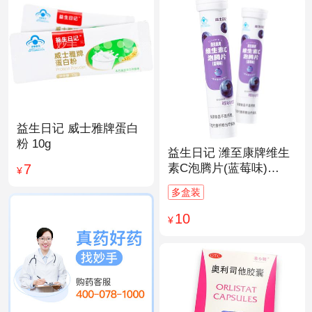
益生日记 威士雅牌蛋白
粉 10g
益生日记 潍至康牌维生
7
素C泡腾片(蓝莓味)
¥
4.0g*20片
多盒装
10
¥