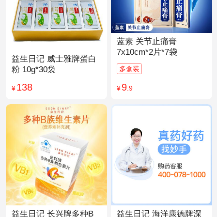
蓝素 关节止痛膏
7x10cm*2片*7袋
益生日记 威士雅牌蛋白
多盒装
粉 10g*30袋
9
138
¥
.9
¥
益生日记 长兴牌多种B
益生日记 海洋康德牌深