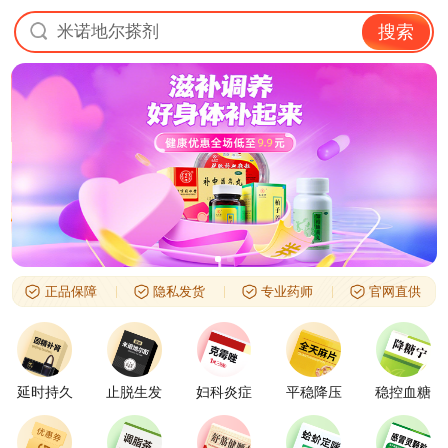
米诺地尔搽剂
搜索
正品保障
隐私发货
专业药师
官网直供
延时持久
止脱生发
妇科炎症
平稳降压
稳控血糖