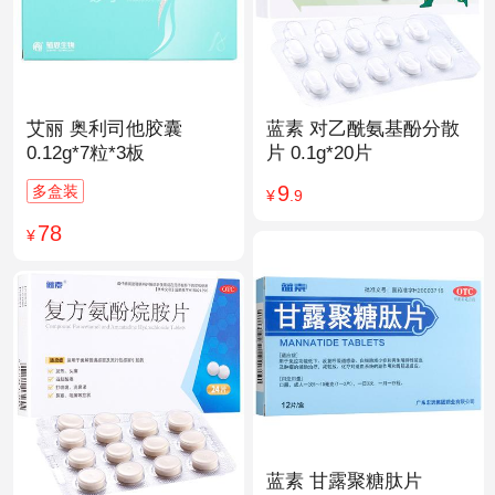
艾丽 奥利司他胶囊
蓝素 对乙酰氨基酚分散
0.12g*7粒*3板
片 0.1g*20片
9
多盒装
¥
.9
78
¥
蓝素 甘露聚糖肽片