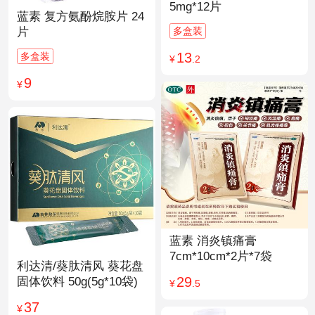
5mg*12片
蓝素 复方氨酚烷胺片 24
多盒装
片
13
多盒装
¥
.2
9
¥
蓝素 消炎镇痛膏
7cm*10cm*2片*7袋
利达清/葵肽清风 葵花盘
29
固体饮料 50g(5g*10袋)
¥
.5
37
¥