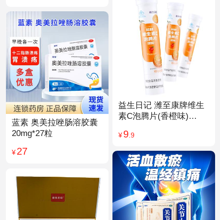
益生日记 潍至康牌维生
素C泡腾片(香橙味)
蓝素 奥美拉唑肠溶胶囊
4.0g*20片
9
20mg*27粒
¥
.9
27
¥