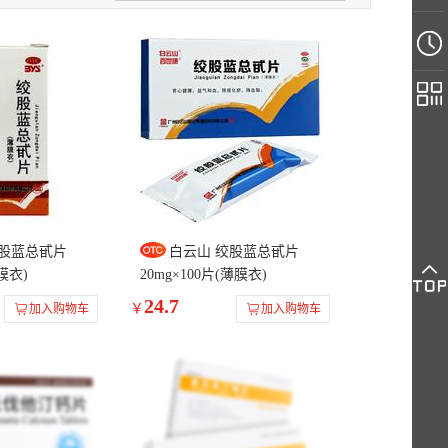
福他宁
彼新舒
利必非
合美舒
药
海慧通
诺贝坦
好安宁
舒速达
京可新
爱佐欣
海舒严
富利他之
安康正大
鼎爐
葆至能
欣络康
欣力健
奕
绞股蓝总甙片
白云山 绞股蓝总甙片
薄膜衣)
20mg×100片(薄膜衣)
24.7
￥
加入购物车
加入购物车