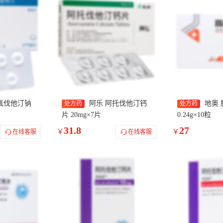
氟伐他汀钠
阿乐 阿托伐他汀钙
地奥
处方药
处方药
片 20mg×7片
0.24g×10粒
31.8
27
￥
￥
在线客服
在线客服