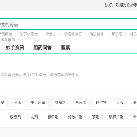
经营许可证：
粤橞食药监械经营许20161232号
第二类医疗器械经营备案凭证：
你好，
欢迎光临妙手
粤穗
炎镇痛膏
关节止痛膏
华堂宁
米诺地尔酊
他达拉非
百乐眠
对乙
逸青鼻喷
妙手资讯
用药问答
蓝素
保留证据，拨打12331举报，举报查实给予奖励
普妥
阿乐
美百乐镇
舒降之
白云山
达仁堂
步长
葵
济
力平之
力清之
山乐汀
可定
永青
百派
优力平
剂
胶囊剂
丸剂
颗粒剂
分散片剂
茶剂
缓释片剂
合
济堂
旺龙
畅泰
金汇
京诺
京舒
京新
星宝
俞