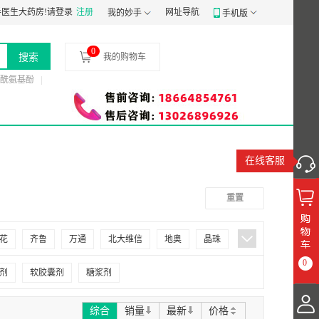
医生大药房!
食药监械经营备20191807号
请登录
注册
食品经营许可证：
网址导航
JY14401030058197
药品经营质
我的妙手
手机版
0
搜索
我的购物车
酰氨基酚
在线客服
重置
花
齐鲁
万通
北大维信
地奥
晶珠
0
多达一
苏中
来适可
沃华
宏兴
剂
软胶囊剂
糖浆剂
氏
益平
益佰
益适纯
康普
舒夫坦
综合
销量
最新
价格