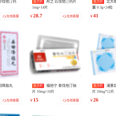
舒伐他汀钙
邦之 匹伐他汀钙片
北大
处方药
处方药
1mg×14片
囊 0.3g×24粒
28.7
41
￥
￥
在线客服
在线客服
田降脂丸
福他宁 普伐他汀钠
浦惠
处方药
处方药
片 10mg×10片
片 10mg*12片
15
26
￥
￥
在线客服
在线客服