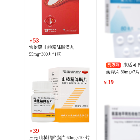
53
￥
雪怡康 山楂精降脂滴丸
55mg*300丸*1瓶
来适可 
处方药
缓释片 80mg×7片
39
￥
39
￥
三元 山楂精降脂片 60mg×100片