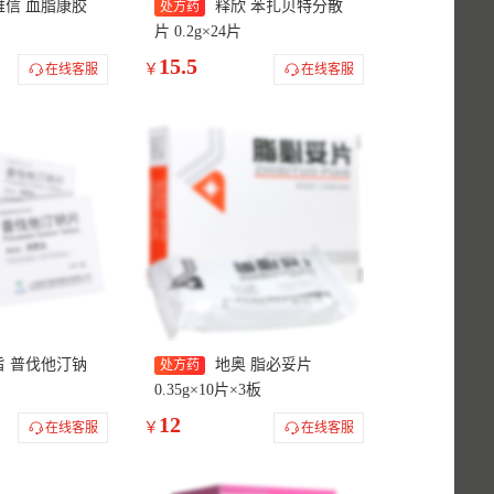
维信 血脂康胶
释欣 苯扎贝特分散
处方药
片 0.2g×24片
15.5
￥
在线客服
在线客服
旨 普伐他汀钠
地奥 脂必妥片
处方药
0.35g×10片×3板
12
￥
在线客服
在线客服