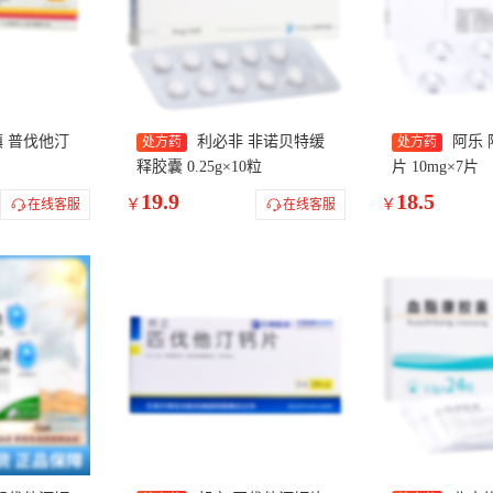
 普伐他汀
利必非 非诺贝特缓
阿乐
处方药
处方药
释胶囊 0.25g×10粒
片 10mg×7片
19.9
18.5
￥
￥
在线客服
在线客服