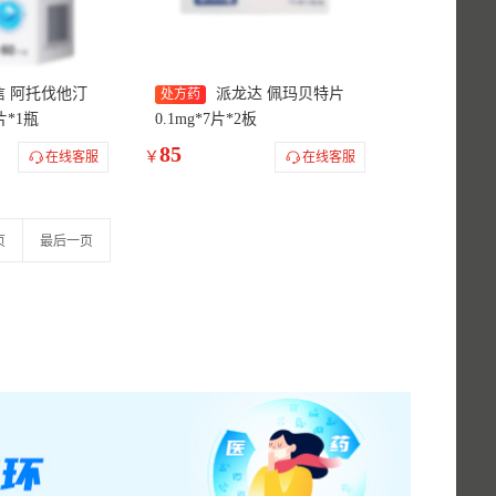
信 阿托伐他汀
派龙达 佩玛贝特片
处方药
片*1瓶
0.1mg*7片*2板
85
￥
在线客服
在线客服
页
最后一页