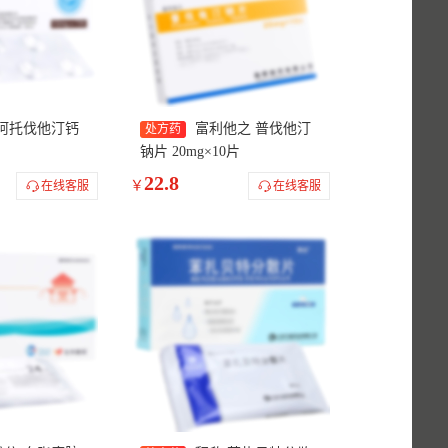
 阿托伐他汀钙
富利他之 普伐他汀
处方药
钠片 20mg×10片
22.8
￥
在线客服
在线客服