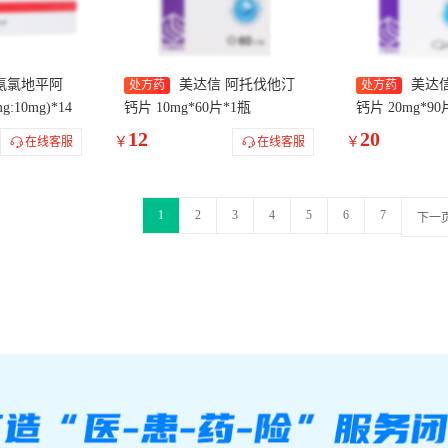
氨氯地平阿
美达信 阿托伐他汀
美达
处方药
处方药
10mg)*14
钙片 10mg*60片*1瓶
钙片 20mg*90
12
20
￥
￥
在线客服
在线客服
1
2
3
4
5
6
7
下一