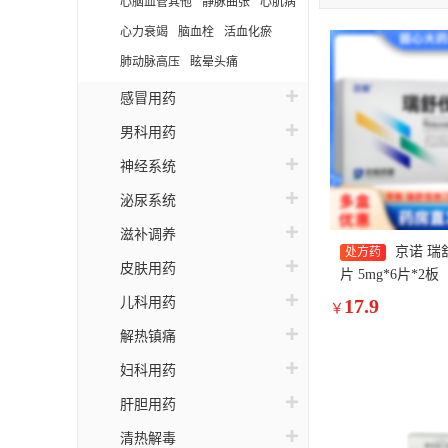
心脑血管其他
静脉曲张
心肌病
释
心力衰竭
脑血栓
活血化瘀
三
肺动脉高压
眩晕头痛
悦
感冒用药
怡
男科用药
舒
神经系统
泌尿系统
滋补调养
京诺 瑞
处方药
皮肤用药
片 5mg*6片*2板
儿科用药
17.9
￥
解热镇痛
妇科用药
肝胆用药
清热解毒