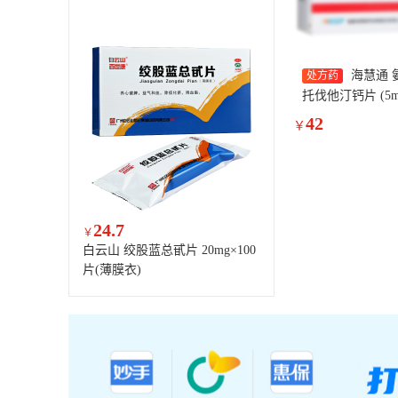
海慧通 
处方药
托伐他汀钙片 (5mg:
片*1板
42
￥
24.7
￥
白云山 绞股蓝总甙片 20mg×100
片(薄膜衣)