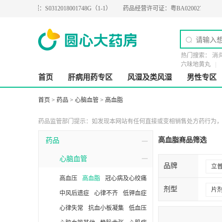
业执照：
S0312018001748G（1-1）
药品经营许可证：
粤BA0200274
医疗器械
热门搜索：
消
六味地黄丸
首页
肝病用药专区
风湿及类风湿
男性专区
首页
>
药品
>
心脑血管
>
高血脂
药品监管部门提示：如发现本网站有任何直接或变相销售处方药行为，请
高血脂商品筛选
药品
心脑血管
品牌
立
高血压
高血脂
冠心病及心绞痛
德
剂型
片
中风后遗症
心律不齐
低钾血症
宏
心律失常
抗血小板凝集
低血压