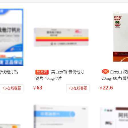
欣
瑞旨
颐圣
鑫齐
阿贝他
瑞雪牌
力邦施泰宁
宇康
元
浦惠旨
京新
常乐定
兰河
赛斯美
立乐欣
丽珠医
朗中
雪怡康
华寇堂
心麦喜
派龙达
金泽百
亚宝清通
康寿
之乐
芮康
理舒达
尤佳
邦之
天圣
新托妥
迈通
美达信
那汀宁
金美济
一贯
蓝素
三仁堂
圣康
舒伐他汀钙
美百乐镇 普伐他汀
白云山 
处方药
钠片 40mg×7片
20mg×80片(
63
22.6
￥
￥
在线客服
在线客服