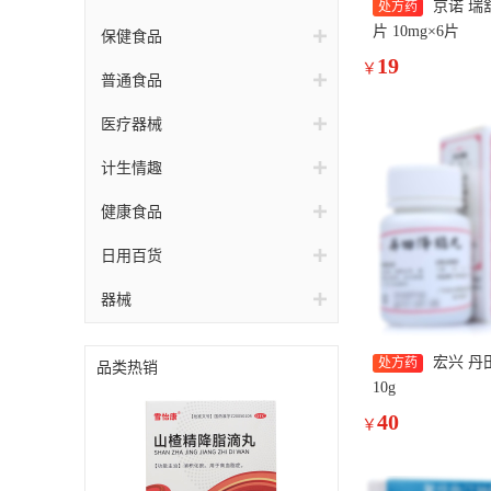
京诺 瑞
处方药
片 10mg×6片
保健食品
19
￥
普通食品
医疗器械
计生情趣
健康食品
日用百货
器械
宏兴 丹
处方药
品类热销
10g
40
￥