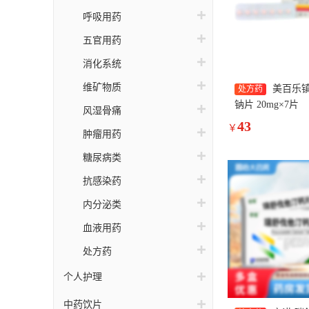
呼吸用药
五官用药
消化系统
维矿物质
美百乐镇
处方药
钠片 20mg×7片
风湿骨痛
43
￥
肿瘤用药
糖尿病类
抗感染药
内分泌类
血液用药
处方药
个人护理
中药饮片