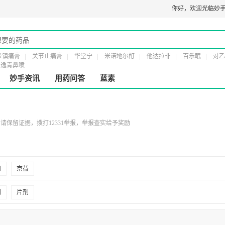
医疗器械经营许可证：
粤橞食药监械经营许20161232号
第二类医疗器械经营备案
你好，
欢迎光临妙手
炎镇痛膏
关节止痛膏
华堂宁
米诺地尔酊
他达拉非
百乐眠
对乙
逸青鼻喷
妙手资讯
用药问答
蓝素
保留证据，拨打12331举报，举报查实给予奖励
州
京益
剂
片剂