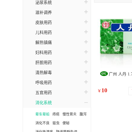
泌尿系统
滋补调养
皮肤用药
儿科用药
解热镇痛
妇科用药
肝胆用药
清热解毒
广州 人丹 1.7
呼吸用药
10
￥
五官用药
消化系统
晕车晕船
痔疮
慢性胃炎
腹泻
消化不良
驱虫
便秘