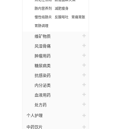
消化性溃疡
肠道菌群失调
肠内营养剂
减肥瘦身
慢性结肠炎
反酸呕吐
胃痛胃胀
胃肠调理
维矿物质
风湿骨痛
肿瘤用药
糖尿病类
抗感染药
内分泌类
血液用药
处方药
个人护理
中药饮片