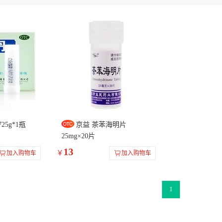
25g*1瓶
京益 茶苯海明片
25mg×20片
13
￥
加入购物车
加入购物车
1