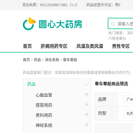
218
营业执照：
S0312018001748G（1-1）
药品经营许可证：
粤BA0200274
热门搜索：
消
六味地黄丸
首页
肝病用药专区
风湿及类风湿
男性专区
首页
>
药品
>
消化系统
>
晕车晕船
药品监管部门提示：如发现本网站有任何直接或变相销售处方药行为，请
晕车晕船商品筛选
药品
心脑血管
品牌
广
感冒用药
剂型
丸
男科用药
神经系统