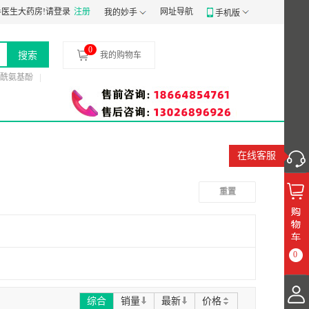
凭证：
医生大药房!
粤穗食药监械经营备20191807号
请登录
注册
食品经营许可证：
网址导航
JY14401030058197
我的妙手
手机版
0
搜索
我的购物车
酰氨基酚
在线客服
重置
0
综合
销量
最新
价格