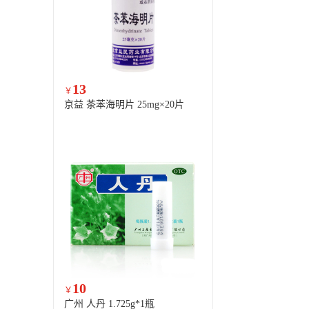
13
￥
京益 茶苯海明片 25mg×20片
10
￥
广州 人丹 1.725g*1瓶