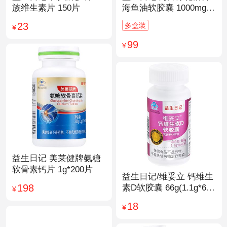
族维生素片 150片
海鱼油软胶囊 1000mg/
粒*200粒
23
多盒装
¥
99
¥
益生日记 美莱健牌氨糖
软骨素钙片 1g*200片
益生日记/维妥立 钙维生
198
素D软胶囊 66g(1.1g*60
¥
粒)*1瓶
18
¥