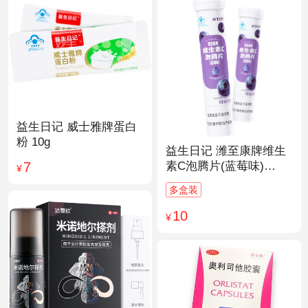
益生日记 威士雅牌蛋白
粉 10g
益生日记 潍至康牌维生
7
素C泡腾片(蓝莓味)
¥
4.0g*20片
多盒装
10
¥