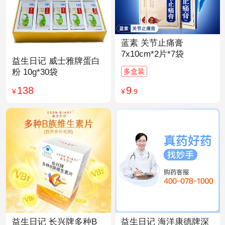
蓝素 关节止痛膏
7x10cm*2片*7袋
益生日记 威士雅牌蛋白
多盒装
粉 10g*30袋
9
138
¥
.9
¥
益生日记 长兴牌多种B
益生日记 海洋康德牌深