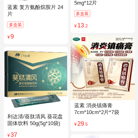
5mg*12片
蓝素 复方氨酚烷胺片 24
多盒装
片
13
多盒装
¥
.2
9
¥
蓝素 消炎镇痛膏
7cm*10cm*2片*7袋
利达清/葵肽清风 葵花盘
29
固体饮料 50g(5g*10袋)
¥
.5
37
¥