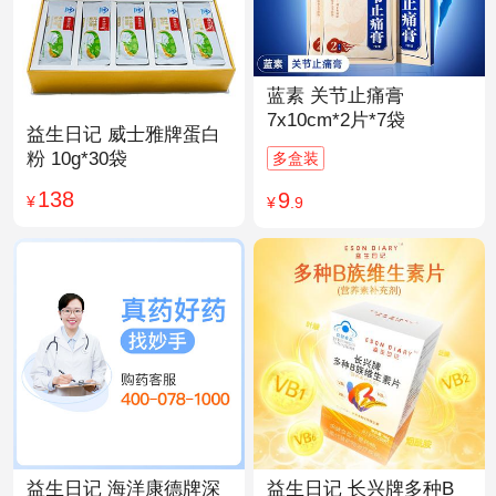
蓝素 关节止痛膏
7x10cm*2片*7袋
益生日记 威士雅牌蛋白
粉 10g*30袋
多盒装
138
9
¥
¥
.9
益生日记 海洋康德牌深
益生日记 长兴牌多种B