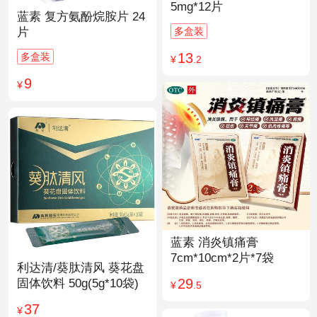
5mg*12片
蓝素 复方氨酚烷胺片 24
多盒装
片
13
多盒装
¥
.2
9
¥
蓝素 消炎镇痛膏
7cm*10cm*2片*7袋
利达清/葵肽清风 葵花盘
29
固体饮料 50g(5g*10袋)
¥
.5
37
¥