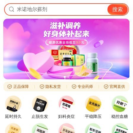
米诺地尔搽剂
搜索
正品保障
隐私发货
专业药师
官网直供
延时持久
止脱生发
妇科炎症
平稳降压
稳控血糖