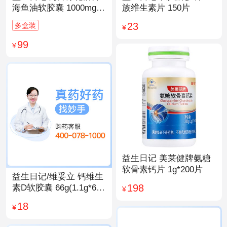
海鱼油软胶囊 1000mg/
族维生素片 150片
粒*200粒
23
多盒装
¥
99
¥
益生日记 美莱健牌氨糖
软骨素钙片 1g*200片
益生日记/维妥立 钙维生
198
素D软胶囊 66g(1.1g*60
¥
粒)*1瓶
18
¥