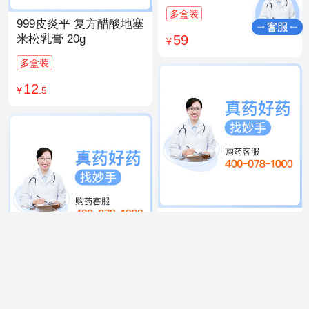
多盒装
999皮炎平 复方醋酸地塞
59
米松乳膏 20g
¥
多盒装
12
¥
.5
999 感冒灵颗粒 10g*9袋
15
¥
.9
同仁堂 人参归脾丸
9g×10丸
多盒装