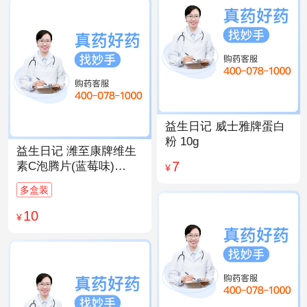
益生日记 威士雅牌蛋白
粉 10g
益生日记 潍至康牌维生
7
素C泡腾片(蓝莓味)
¥
4.0g*20片
多盒装
10
¥