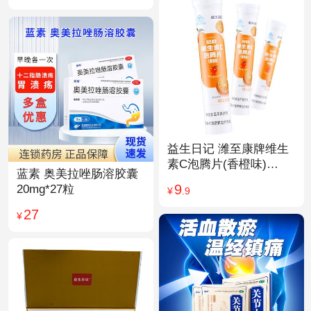
益生日记 潍至康牌维生
素C泡腾片(香橙味)
蓝素 奥美拉唑肠溶胶囊
4.0g*20片
9
20mg*27粒
¥
.9
27
¥