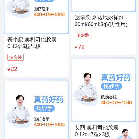
达霏欣 米诺地尔搽剂
30ml(60ml:3g)(男性用)
多盒装
慕小腰 奥利司他胶囊
72
0.12g*3粒*1板
¥
多盒装
22
¥
艾丽 奥利司他胶囊
0.12g×7粒×3板