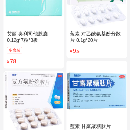
艾丽 奥利司他胶囊
蓝素 对乙酰氨基酚分散
0.12g*7粒*3板
片 0.1g*20片
9
多盒装
¥
.9
78
¥
蓝素 甘露聚糖肽片