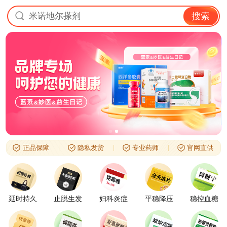
米诺地尔搽剂
搜索
正品保障
隐私发货
专业药师
官网直供
延时持久
止脱生发
妇科炎症
平稳降压
稳控血糖