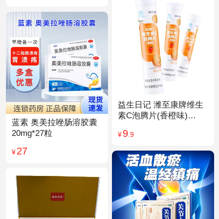
益生日记 潍至康牌维生
素C泡腾片(香橙味)
蓝素 奥美拉唑肠溶胶囊
4.0g*20片
9
20mg*27粒
¥
.9
27
¥