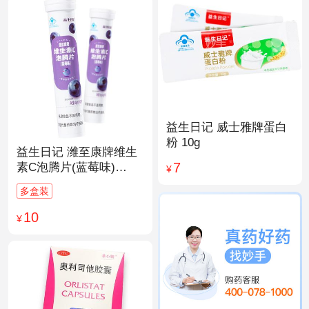
益生日记 威士雅牌蛋白
粉 10g
益生日记 潍至康牌维生
7
素C泡腾片(蓝莓味)
¥
4.0g*20片
多盒装
10
¥