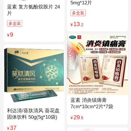
5mg*12片
蓝素 复方氨酚烷胺片 24
多盒装
片
13
多盒装
¥
.2
9
¥
蓝素 消炎镇痛膏
7cm*10cm*2片*7袋
利达清/葵肽清风 葵花盘
29
固体饮料 50g(5g*10袋)
¥
.5
37
¥