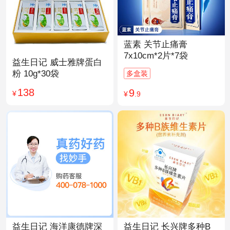
蓝素 关节止痛膏
7x10cm*2片*7袋
益生日记 威士雅牌蛋白
粉 10g*30袋
多盒装
138
9
¥
¥
.9
益生日记 海洋康德牌深
益生日记 长兴牌多种B