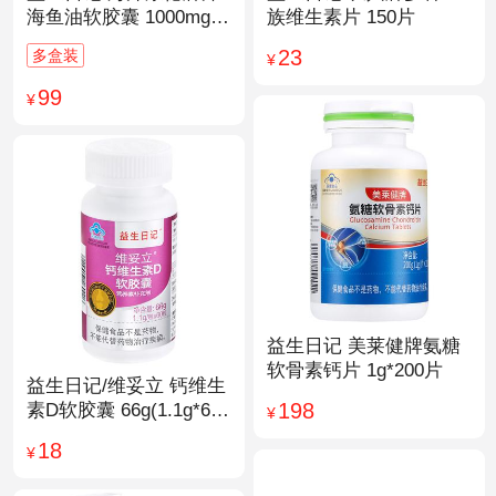
海鱼油软胶囊 1000mg/
族维生素片 150片
粒*200粒
23
多盒装
¥
99
¥
益生日记 美莱健牌氨糖
软骨素钙片 1g*200片
益生日记/维妥立 钙维生
198
素D软胶囊 66g(1.1g*60
¥
粒)*1瓶
18
¥