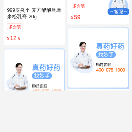
多盒装
999皮炎平 复方醋酸地塞
59
米松乳膏 20g
¥
多盒装
12
¥
.5
999 感冒灵颗粒 10g*9袋
15
¥
.9
同仁堂 人参归脾丸
9g×10丸
多盒装