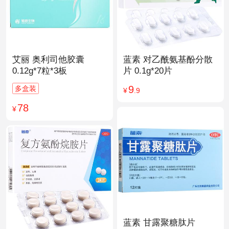
艾丽 奥利司他胶囊
蓝素 对乙酰氨基酚分散
0.12g*7粒*3板
片 0.1g*20片
9
多盒装
¥
.9
78
¥
蓝素 甘露聚糖肽片