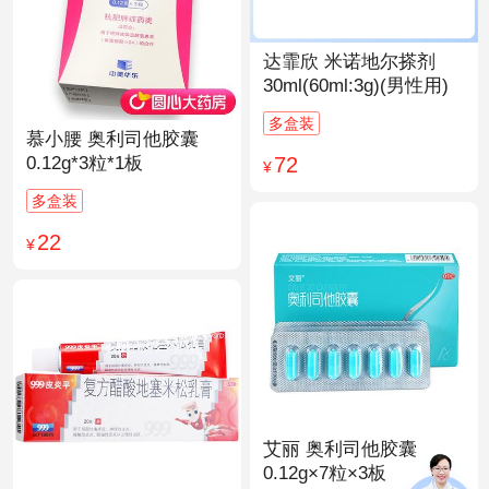
达霏欣 米诺地尔搽剂
30ml(60ml:3g)(男性用)
多盒装
慕小腰 奥利司他胶囊
72
0.12g*3粒*1板
¥
多盒装
22
¥
艾丽 奥利司他胶囊
0.12g×7粒×3板