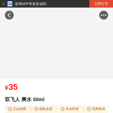
使用APP享更多福利
立即打开
35
¥
双飞人 爽水 50ml
正品保障
隐私发货
专业药师
官网直供