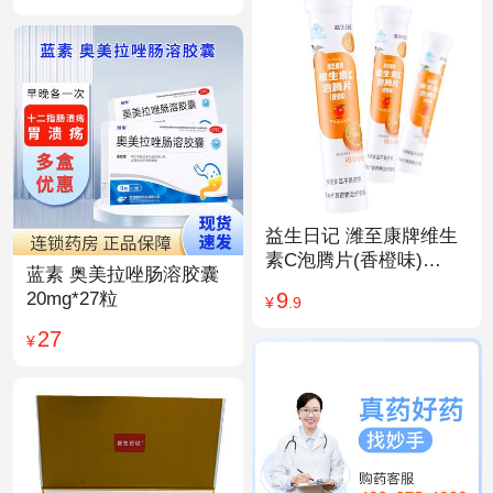
益生日记 潍至康牌维生
素C泡腾片(香橙味)
蓝素 奥美拉唑肠溶胶囊
4.0g*20片
9
20mg*27粒
¥
.9
27
¥