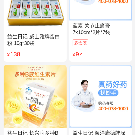
蓝素 关节止痛膏
7x10cm*2片*7袋
益生日记 威士雅牌蛋白
多盒装
粉 10g*30袋
9
138
¥
.9
¥
益生日记 长兴牌多种B
益生日记 海洋康德牌深