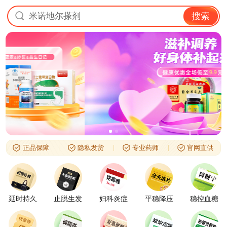
米诺地尔搽剂
搜索
正品保障
隐私发货
专业药师
官网直供
延时持久
止脱生发
妇科炎症
平稳降压
稳控血糖