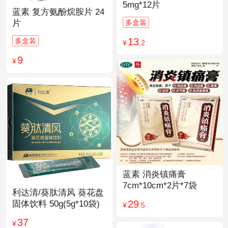
5mg*12片
蓝素 复方氨酚烷胺片 24
多盒装
片
13
多盒装
¥
.2
9
¥
蓝素 消炎镇痛膏
7cm*10cm*2片*7袋
利达清/葵肽清风 葵花盘
29
固体饮料 50g(5g*10袋)
¥
.5
37
¥