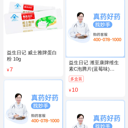
益生日记 威士雅牌蛋白
粉 10g
益生日记 潍至康牌维生
7
素C泡腾片(蓝莓味)
¥
4.0g*20片
多盒装
10
¥