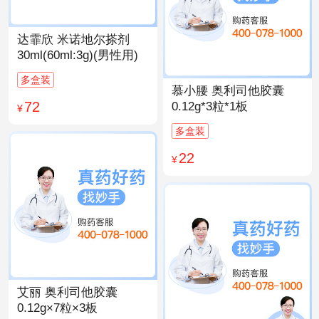
达霏欣 米诺地尔搽剂
30ml(60ml:3g)(男性用)
多盒装
慕小腰 奥利司他胶囊
72
0.12g*3粒*1板
¥
多盒装
22
¥
艾丽 奥利司他胶囊
0.12g×7粒×3板