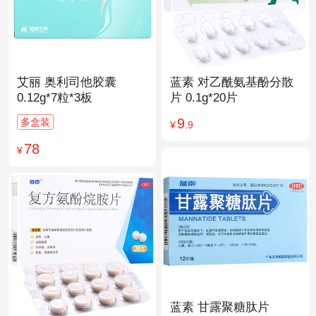
艾丽 奥利司他胶囊
蓝素 对乙酰氨基酚分散
0.12g*7粒*3板
片 0.1g*20片
9
多盒装
¥
.9
78
¥
蓝素 甘露聚糖肽片