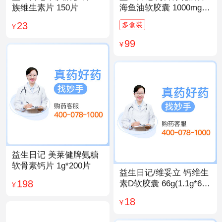
族维生素片 150片
海鱼油软胶囊 1000mg/
粒*200粒
23
多盒装
¥
99
¥
益生日记 美莱健牌氨糖
软骨素钙片 1g*200片
益生日记/维妥立 钙维生
198
素D软胶囊 66g(1.1g*60
¥
粒)*1瓶
18
¥