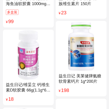
海鱼油软胶囊 1000mg/
族维生素片 150片
粒*200粒
23
多盒装
¥
99
¥
益生日记 美莱健牌氨糖
软骨素钙片 1g*200片
益生日记/维妥立 钙维生
198
素D软胶囊 66g(1.1g*60
¥
粒)*1瓶
18
¥