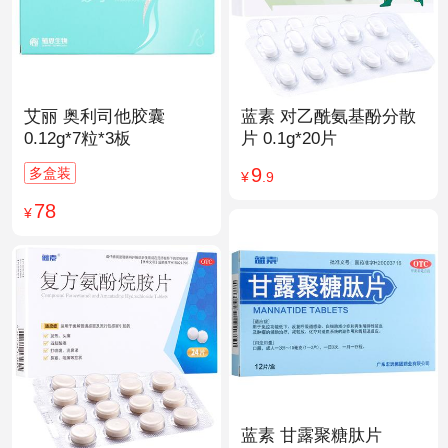
艾丽 奥利司他胶囊
蓝素 对乙酰氨基酚分散
0.12g*7粒*3板
片 0.1g*20片
9
多盒装
¥
.9
78
¥
蓝素 甘露聚糖肽片