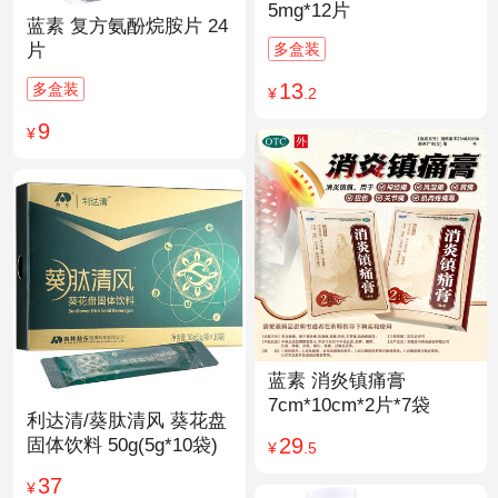
5mg*12片
蓝素 复方氨酚烷胺片 24
多盒装
片
13
多盒装
¥
.2
9
¥
蓝素 消炎镇痛膏
7cm*10cm*2片*7袋
利达清/葵肽清风 葵花盘
29
固体饮料 50g(5g*10袋)
¥
.5
37
¥