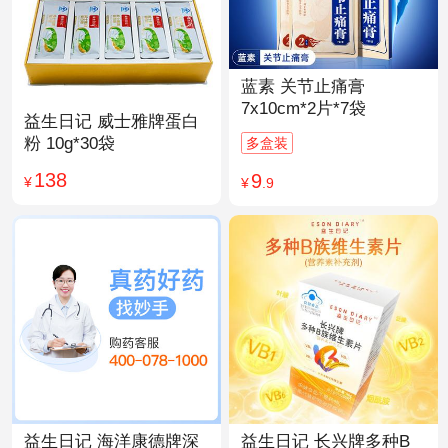
蓝素 关节止痛膏
7x10cm*2片*7袋
益生日记 威士雅牌蛋白
粉 10g*30袋
多盒装
138
9
¥
¥
.9
益生日记 海洋康德牌深
益生日记 长兴牌多种B