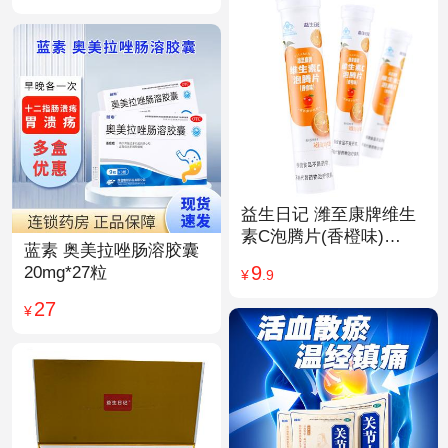
益生日记 潍至康牌维生
素C泡腾片(香橙味)
蓝素 奥美拉唑肠溶胶囊
4.0g*20片
9
20mg*27粒
¥
.9
27
¥