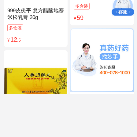
多盒装
999皮炎平 复方醋酸地塞
59
米松乳膏 20g
¥
多盒装
12
¥
.5
999 感冒灵颗粒 10g*9袋
15
¥
.9
同仁堂 人参归脾丸
9g×10丸
多盒装