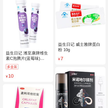
益生日记 威士雅牌蛋白
粉 10g
益生日记 潍至康牌维生
7
素C泡腾片(蓝莓味)
¥
4.0g*20片
多盒装
10
¥