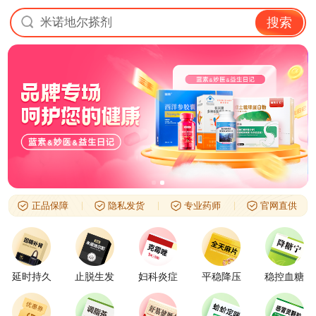
米诺地尔搽剂
搜索
正品保障
隐私发货
专业药师
官网直供
延时持久
止脱生发
妇科炎症
平稳降压
稳控血糖