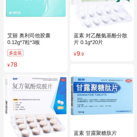
艾丽 奥利司他胶囊
蓝素 对乙酰氨基酚分散
0.12g*7粒*3板
片 0.1g*20片
9
多盒装
¥
.9
78
¥
蓝素 甘露聚糖肽片