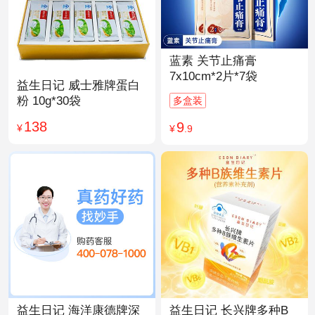
蓝素 关节止痛膏
7x10cm*2片*7袋
益生日记 威士雅牌蛋白
粉 10g*30袋
多盒装
138
9
¥
¥
.9
益生日记 海洋康德牌深
益生日记 长兴牌多种B