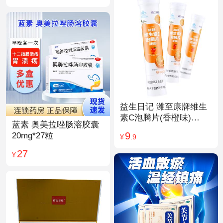
益生日记 潍至康牌维生
素C泡腾片(香橙味)
蓝素 奥美拉唑肠溶胶囊
4.0g*20片
9
20mg*27粒
¥
.9
27
¥