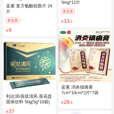
5mg*12片
蓝素 复方氨酚烷胺片 24
多盒装
片
13
多盒装
¥
.2
9
¥
蓝素 消炎镇痛膏
7cm*10cm*2片*7袋
利达清/葵肽清风 葵花盘
29
固体饮料 50g(5g*10袋)
¥
.5
37
¥