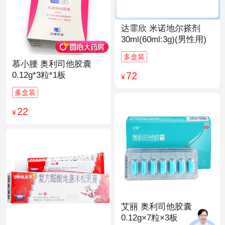
达霏欣 米诺地尔搽剂
30ml(60ml:3g)(男性用)
多盒装
慕小腰 奥利司他胶囊
72
0.12g*3粒*1板
¥
多盒装
22
¥
艾丽 奥利司他胶囊
0.12g×7粒×3板