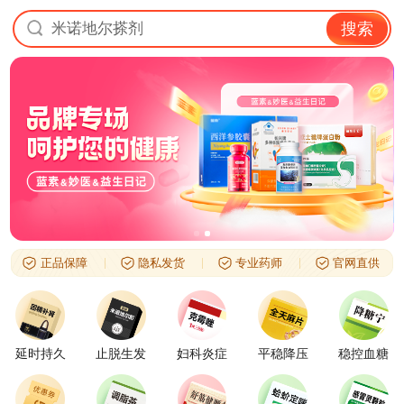
米诺地尔搽剂
搜索
正品保障
隐私发货
专业药师
官网直供
延时持久
止脱生发
妇科炎症
平稳降压
稳控血糖