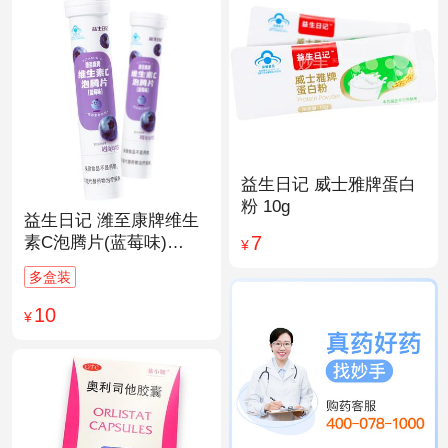
益生日记 威士雅牌蛋白
粉 10g
益生日记 潍至康牌维生
7
素C泡腾片(蓝莓味)
¥
4.0g*20片
多盒装
10
¥