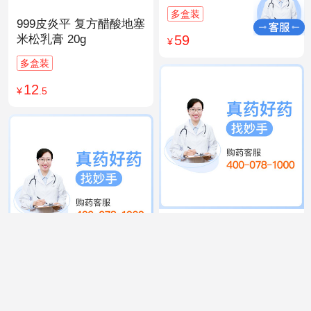
多盒装
999皮炎平 复方醋酸地塞
59
米松乳膏 20g
¥
多盒装
12
¥
.5
999 感冒灵颗粒 10g*9袋
15
¥
.9
同仁堂 人参归脾丸
9g×10丸
多盒装