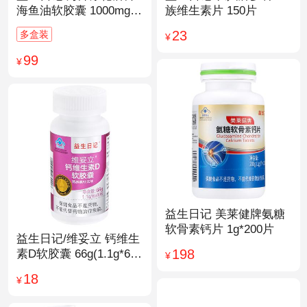
海鱼油软胶囊 1000mg/
族维生素片 150片
粒*200粒
23
多盒装
¥
99
¥
益生日记 美莱健牌氨糖
软骨素钙片 1g*200片
益生日记/维妥立 钙维生
198
素D软胶囊 66g(1.1g*60
¥
粒)*1瓶
18
¥