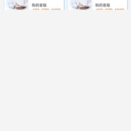
艾丽 奥利司他胶囊
蓝素 对乙酰氨基酚分散
0.12g*7粒*3板
片 0.1g*20片
9
多盒装
¥
.9
78
¥
蓝素 甘露聚糖肽片