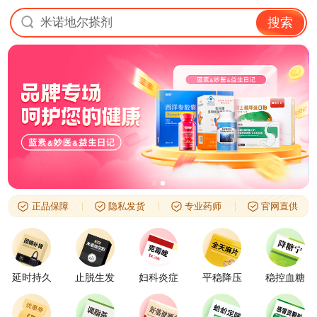
米诺地尔搽剂
搜索
正品保障
隐私发货
专业药师
官网直供
延时持久
止脱生发
妇科炎症
平稳降压
稳控血糖