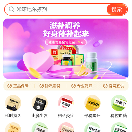
米诺地尔搽剂
搜索
正品保障
隐私发货
专业药师
官网直供
延时持久
止脱生发
妇科炎症
平稳降压
稳控血糖