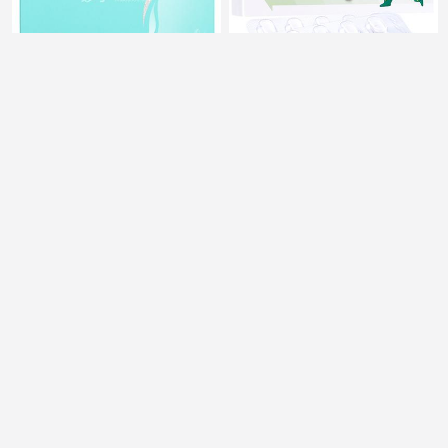
艾丽 奥利司他胶囊
蓝素 对乙酰氨基酚分散
0.12g*7粒*3板
片 0.1g*20片
9
多盒装
¥
.9
78
¥
蓝素 甘露聚糖肽片