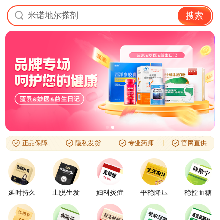
米诺地尔搽剂
搜索
正品保障
隐私发货
专业药师
官网直供
延时持久
止脱生发
妇科炎症
平稳降压
稳控血糖