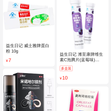
益生日记 威士雅牌蛋白
粉 10g
益生日记 潍至康牌维生
7
素C泡腾片(蓝莓味)
¥
4.0g*20片
多盒装
10
¥