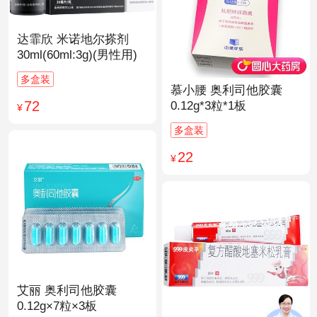
达霏欣 米诺地尔搽剂
30ml(60ml:3g)(男性用)
多盒装
慕小腰 奥利司他胶囊
72
0.12g*3粒*1板
¥
多盒装
22
¥
艾丽 奥利司他胶囊
0.12g×7粒×3板