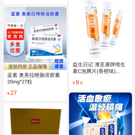
益生日记 潍至康牌维生
素C泡腾片(香橙味)
蓝素 奥美拉唑肠溶胶囊
4.0g*20片
9
20mg*27粒
¥
.9
27
¥