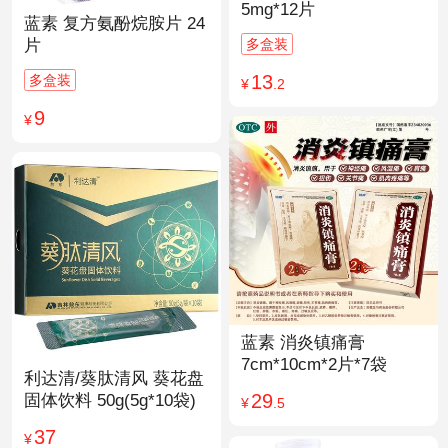
5mg*12片
蓝素 复方氨酚烷胺片 24
多盒装
片
13
多盒装
¥
.2
9
¥
蓝素 消炎镇痛膏
7cm*10cm*2片*7袋
利达清/葵肽清风 葵花盘
29
固体饮料 50g(5g*10袋)
¥
.5
37
¥