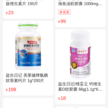
族维生素片 150片
海鱼油软胶囊 1000mg/
粒*200粒
23
多盒装
¥
99
¥
益生日记 美莱健牌氨糖
软骨素钙片 1g*200片
益生日记/维妥立 钙维生
198
素D软胶囊 66g(1.1g*60
¥
粒)*1瓶
18
¥