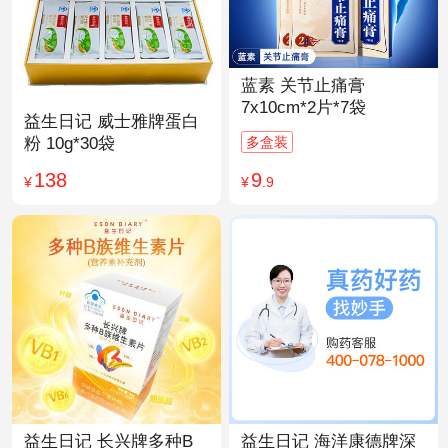
蓝素 关节止痛膏
7x10cm*2片*7袋
益生日记 威士雅牌蛋白
多盒装
粉 10g*30袋
9
138
¥
.9
¥
益生日记 长兴牌多种B
益生日记 海洋康德牌深