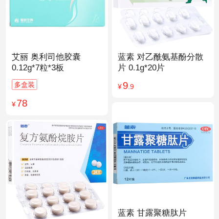
艾丽 奥利司他胶囊
蓝素 对乙酰氨基酚分散
0.12g*7粒*3板
片 0.1g*20片
9
多盒装
¥
.9
78
¥
蓝素 甘露聚糖肽片