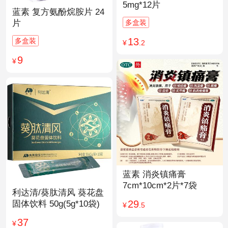
5mg*12片
蓝素 复方氨酚烷胺片 24
多盒装
片
13
多盒装
¥
.2
9
¥
蓝素 消炎镇痛膏
7cm*10cm*2片*7袋
利达清/葵肽清风 葵花盘
29
固体饮料 50g(5g*10袋)
¥
.5
37
¥