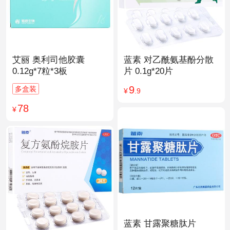
艾丽 奥利司他胶囊
蓝素 对乙酰氨基酚分散
0.12g*7粒*3板
片 0.1g*20片
9
多盒装
¥
.9
78
¥
蓝素 甘露聚糖肽片