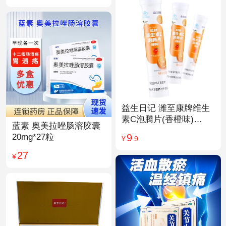
益生日记 潍至康牌维生
素C泡腾片(香橙味)
蓝素 奥美拉唑肠溶胶囊
4.0g*20片
9
20mg*27粒
¥
.9
27
¥