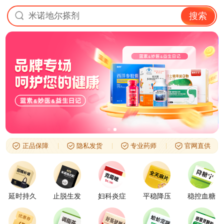
米诺地尔搽剂
搜索
正品保障
隐私发货
专业药师
官网直供
延时持久
止脱生发
妇科炎症
平稳降压
稳控血糖