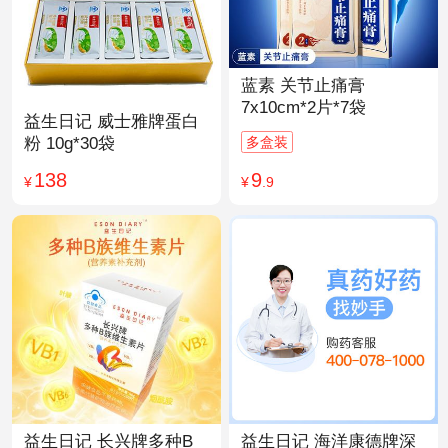
蓝素 关节止痛膏
7x10cm*2片*7袋
益生日记 威士雅牌蛋白
多盒装
粉 10g*30袋
9
138
¥
.9
¥
益生日记 长兴牌多种B
益生日记 海洋康德牌深