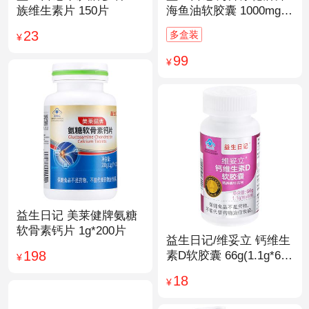
族维生素片 150片
海鱼油软胶囊 1000mg/
粒*200粒
23
多盒装
¥
99
¥
益生日记 美莱健牌氨糖
软骨素钙片 1g*200片
益生日记/维妥立 钙维生
198
素D软胶囊 66g(1.1g*60
¥
粒)*1瓶
18
¥