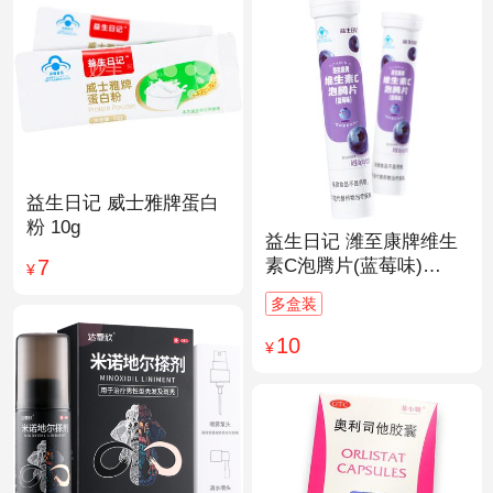
益生日记 威士雅牌蛋白
粉 10g
益生日记 潍至康牌维生
7
素C泡腾片(蓝莓味)
¥
4.0g*20片
多盒装
10
¥