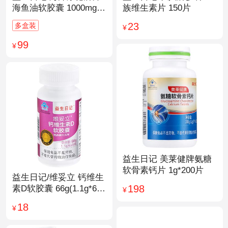
海鱼油软胶囊 1000mg/
族维生素片 150片
粒*200粒
23
多盒装
¥
99
¥
益生日记 美莱健牌氨糖
软骨素钙片 1g*200片
益生日记/维妥立 钙维生
198
素D软胶囊 66g(1.1g*60
¥
粒)*1瓶
18
¥