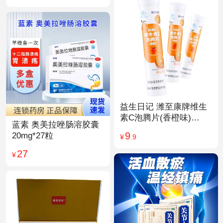
益生日记 潍至康牌维生
素C泡腾片(香橙味)
蓝素 奥美拉唑肠溶胶囊
4.0g*20片
9
20mg*27粒
¥
.9
27
¥