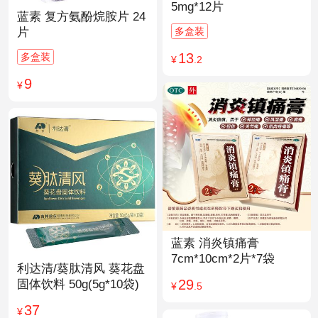
5mg*12片
蓝素 复方氨酚烷胺片 24
多盒装
片
13
多盒装
¥
.2
9
¥
蓝素 消炎镇痛膏
7cm*10cm*2片*7袋
利达清/葵肽清风 葵花盘
29
固体饮料 50g(5g*10袋)
¥
.5
37
¥