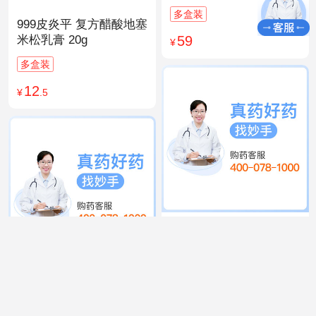
多盒装
999皮炎平 复方醋酸地塞
59
米松乳膏 20g
¥
多盒装
12
¥
.5
999 感冒灵颗粒 10g*9袋
15
¥
.9
同仁堂 人参归脾丸
9g×10丸
多盒装