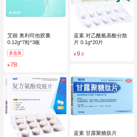
艾丽 奥利司他胶囊
蓝素 对乙酰氨基酚分散
0.12g*7粒*3板
片 0.1g*20片
9
多盒装
¥
.9
78
¥
蓝素 甘露聚糖肽片