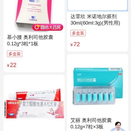
达霏欣 米诺地尔搽剂
30ml(60ml:3g)(男性用)
多盒装
慕小腰 奥利司他胶囊
72
0.12g*3粒*1板
¥
多盒装
22
¥
艾丽 奥利司他胶囊
0.12g×7粒×3板