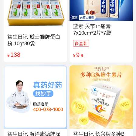
蓝素 关节止痛膏
7x10cm*2片*7袋
益生日记 威士雅牌蛋白
粉 10g*30袋
多盒装
138
9
¥
¥
.9
益生日记 海洋康德牌深
益生日记 长兴牌多种B