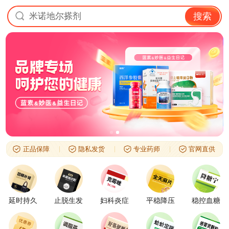
米诺地尔搽剂
搜索
正品保障
隐私发货
专业药师
官网直供
延时持久
止脱生发
妇科炎症
平稳降压
稳控血糖