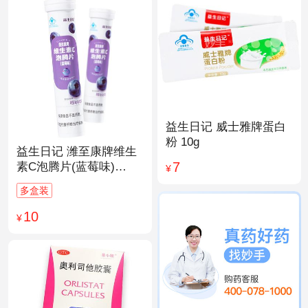
益生日记 威士雅牌蛋白
粉 10g
益生日记 潍至康牌维生
7
素C泡腾片(蓝莓味)
¥
4.0g*20片
多盒装
10
¥