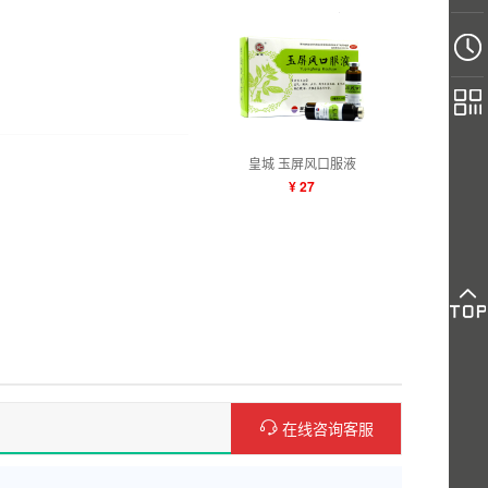
皇城 玉屏风口服液
¥ 27
在线咨询客服