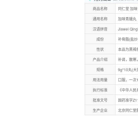
商品名称
同仁堂 加
通用名称
加味青娥丸
汉语拼音
Jiawei Qin
成份
补骨脂(盐炒
性状
本品为黑褐
产品介绍
补肾，散寒
规格
9g*10丸(大
用法用量
口服，一次
执行标准
《中华人民共
批准文号
国药准字Z11
生产企业
北京同仁堂