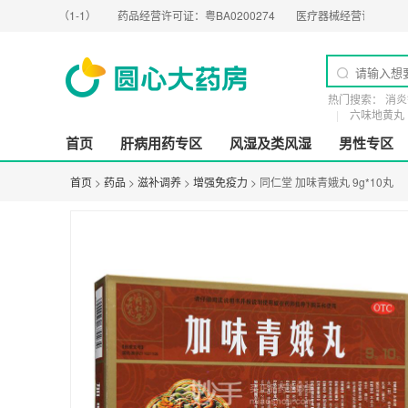
G（1-1）
药品经营许可证：
粤BA0200274
医疗器械经营许可证：
粤橞食药监械
热门搜索：
消炎
六味地黄丸
首页
肝病用药专区
风湿及类风湿
男性专区
首页
>
药品
>
滋补调养
>
增强免疫力
> 同仁堂 加味青娥丸 9g*10丸