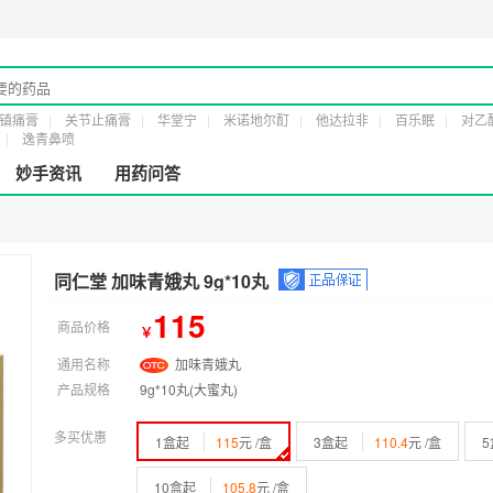
经营许20161232号
第二类医疗器械经营备案凭证：
粤穗食药监械经营备201918
镇痛膏
关节止痛膏
华堂宁
米诺地尔酊
他达拉非
百乐眠
对乙
逸青鼻喷
妙手资讯
用药问答
同仁堂 加味青娥丸 9g*10丸
115
商品价格
￥
通用名称
加味青娥丸
产品规格
9g*10丸(大蜜丸)
多买优惠
1盒起
115
元 /盒
3盒起
110.4
元 /盒
10盒起
105.8
元 /盒