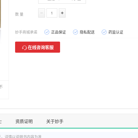
数 量
妙手商城承诺
正品保证
隐私配送
药监认证
在线咨询客服
不
士
资质证明
关于妙手
考，详情以说明书内容为准