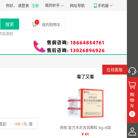
07号
食品经营许可证：
我的妙手
JY14401030058197
药品经营质量管理规范认证证
你好，
请登录
注册
网址导航
手机版
0
搜索
我的购物车
酰氨基酚
在线客服
看了又看
0
5盒起
108.1
元 /盒
西帕 复方木尼孜其颗粒 6g×9袋
¥ 41