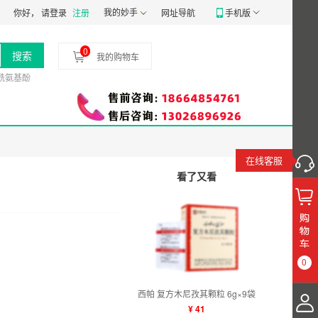
经营备20191807号
食品经营许可证：
我的妙手
JY14401030058197
药品经营质量管
你好，
请登录
注册
网址导航
手机版
0
搜索
我的购物车
酰氨基酚
在线客服
看了又看
0
西帕 复方木尼孜其颗粒 6g×9袋
¥ 41