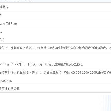
聚糖肽片
片
ang Tai Pian
肽
色片
能低下、反复呼吸道感染、白细胞减少症和再生障碍性贫血及肿瘤治疗的辅助治疗，
～10mg（1～2片）,一日3次,一月一疗程,儿童用量酌减或遵医嘱。
监督管理局药品标准（试行）。药品标准编号：WS:-XG-055-2000-2005国药准字H20
003716
团药业有限公司