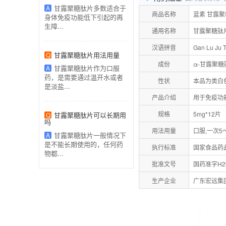
甘露聚糖肽片多数适合于
A
商品名称
蓝素 甘露
身体免疫功能低下引起的再
生障...
通用名称
甘露聚糖肽
汉语拼音
Gan Lu Ju T
甘露聚糖肽片用法用量
Q
成份
α-甘露聚糖
甘露聚糖肽片作为口服
A
药，是需要通过温开水或者
性状
本品为类白
是淡盐...
产品介绍
用于免疫功
规格
5mg*12片
甘露聚糖肽片可以长期用
Q
吗
用法用量
口服,一次5
甘露聚糖肽片一般情况下
A
是不能长期使用的，任何药
执行标准
国家食品药品
物都...
批准文号
国药准字H20
生产企业
广东宏远集