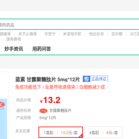
证：
粤橞食药监械经营许20161232号
第二类医疗器械经营备案凭证：
粤穗食药监械
镇痛膏
关节止痛膏
华堂宁
米诺地尔酊
他达拉非
百乐眠
对乙
逸青鼻喷
妙手资讯
用药问答
蓝素 甘露聚糖肽片 5mg*12片
免疫功能低下 | 反复呼吸道感染 | 白细胞减少症
13.2
商品价格
￥
通用名称
甘露聚糖肽片
产品规格
5mg*12片
多买优惠
1盒起
13.2
元 /盒
4盒起
8
元 /盒