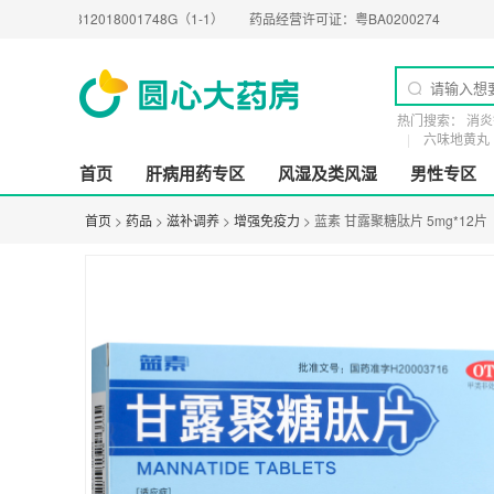
12018001748G（1-1）
药品经营许可证：
粤BA0200274
医疗器械经营许可
热门搜索：
消炎
六味地黄丸
首页
肝病用药专区
风湿及类风湿
男性专区
首页
>
药品
>
滋补调养
>
增强免疫力
> 蓝素 甘露聚糖肽片 5mg*12片