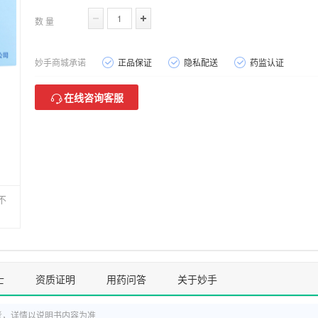
数 量
妙手商城承诺
正品保证
隐私配送
药监认证
在线咨询客服
不
士
资质证明
用药问答
关于妙手
考，详情以说明书内容为准