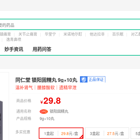
食药监械经营许20161232号
第二类医疗器械经营备案凭证：
粤穗食药监械经营备20
镇痛膏
关节止痛膏
华堂宁
米诺地尔酊
他达拉非
百乐眠
对乙
逸青鼻喷
妙手资讯
用药问答
同仁堂 锁阳固精丸 9g×10丸
温补肾气｜腰膝酸软｜遗精早泄
29.8
商品价格
￥
通用名称
锁阳固精丸
产品规格
9g×10丸
多买优惠
1盒起
29.8
元 /盒
3盒起
27.5
元 /盒
5