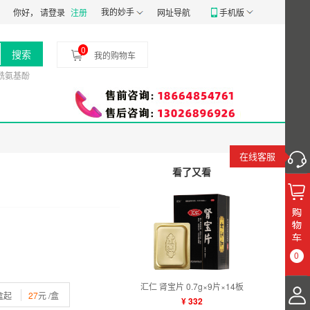
191807号
食品经营许可证：
我的妙手
JY14401030058197
药品经营质量管理规范
你好，
请登录
注册
网址导航
手机版
0
搜索
我的购物车
酰氨基酚
在线客服
看了又看
0
汇仁 肾宝片 0.7g×9片×14板
盒起
27
元 /盒
¥ 332