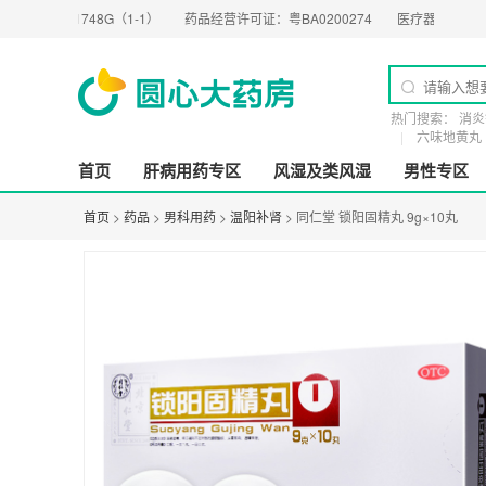
01748G（1-1）
药品经营许可证：
粤BA0200274
医疗器械经营许可证：
粤橞
热门搜索：
消炎
六味地黄丸
首页
肝病用药专区
风湿及类风湿
男性专区
首页
>
药品
>
男科用药
>
温阳补肾
> 同仁堂 锁阳固精丸 9g×10丸