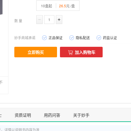
10盒起
26.5
元 /盒
数 量
妙手商城承诺
正品保证
隐私配送
药监认证
立即购买
加入购物车
不
士
资质证明
用药问答
关于妙手
考，详情以说明书内容为准