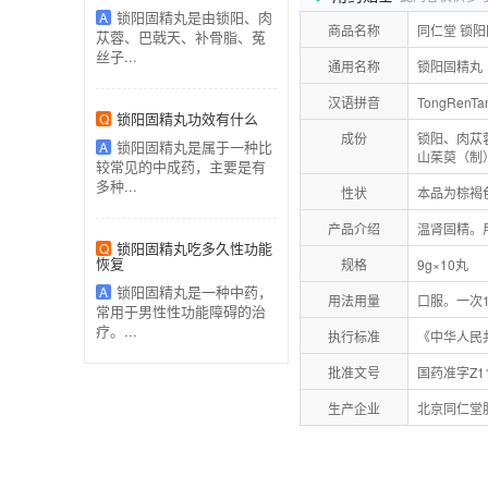
锁阳固精丸是由锁阳、肉
A
商品名称
同仁堂 锁
苁蓉、巴戟天、补骨脂、菟
丝子...
通用名称
锁阳固精丸
汉语拼音
TongRenTa
锁阳固精丸功效有什么
Q
成份
锁阳、肉苁
锁阳固精丸是属于一种比
A
山茱萸（制
较常见的中成药，主要是有
多种...
性状
本品为棕褐
产品介绍
温肾固精。
锁阳固精丸吃多久性功能
Q
恢复
规格
9g×10丸
锁阳固精丸是一种中药，
A
用法用量
口服。一次
常用于男性性功能障碍的治
疗。...
执行标准
《中华人民
批准文号
国药准字Z11
生产企业
北京同仁堂