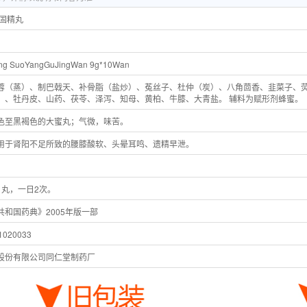
阳固精丸
ng SuoYangGuJingWan 9g*10Wan
蓉（蒸）、制巴戟天、补骨脂（盐炒）、菟丝子、杜仲（炭）、八角茴香、韭菜子、
）、牡丹皮、山药、茯苓、泽泻、知母、黄柏、牛膝、大青盐。 辅料为赋形剂蜂蜜。
色至黑褐色的大蜜丸；气微，味苦。
用于肾阳不足所致的腰膝酸软、头晕耳鸣、遗精早泄。
1丸，一日2次。
共和国药典》2005年版一部
020033
股份有限公司同仁堂制药厂