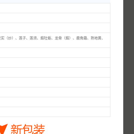
荧实（炒）、莲子、莲须、煅牡蛎、龙骨（煅）、鹿角霜、熟地黄、