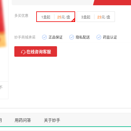
多买优惠
1盒起
25
元 /盒
3盒起
23
元 /盒
妙手商城承诺
正品保证
隐私配送
药监认证
在线咨询客服
不
明
用药问答
关于妙手