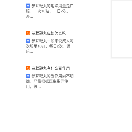
参茸鞭丸的用法用量是口
A
服，一次10粒，一日2次，
淡...
参茸鞭丸应该怎么吃
Q
参茸鞭丸一般来说成人每
A
次服用10丸，每日2次，饭
后...
参茸鞭丸有什么副作用
Q
参茸鞭丸的副作用尚不明
A
确，严格根据医生指导使
用，很...