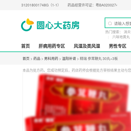
0312018001748G（1-1）
药品经营许可证：
粤BA0200274
医疗器械经营许
热门搜索：
消炎
六味地黄丸
首页
肝病用药专区
风湿及类风湿
男性专区
首页
>
药品
>
男科用药
>
温阳补肾
> 精瑞 参茸鞭丸 30丸×3板
本品为处方药。您成功预定后，药店药师会根据处方审核结果主动与