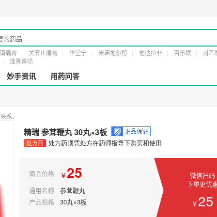
可证：
粤橞食药监械经营许20161232号
第二类医疗器械经营备案凭证：
粤穗食药监
镇痛膏
关节止痛膏
华堂宁
米诺地尔酊
他达拉非
百乐眠
对乙
逸青鼻喷
妙手资讯
用药问答
您联系。
精瑞 参茸鞭丸 30丸×3板
处方药须凭处方在药师指导下购买和使用
处方药
25
商品价格
￥
微信扫码
下单更优
通用名称
参茸鞭丸
25
产品规格
30丸×3板
￥