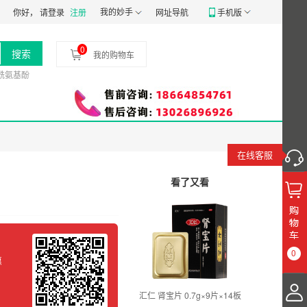
械经营备20191807号
我的妙手
食品经营许可证：
JY14401030058197
药品经营质
你好，
请登录
注册
网址导航
手机版
0
搜索
我的购物车
酰氨基酚
在线客服
看了又看
0
惠
汇仁 肾宝片 0.7g×9片×14板