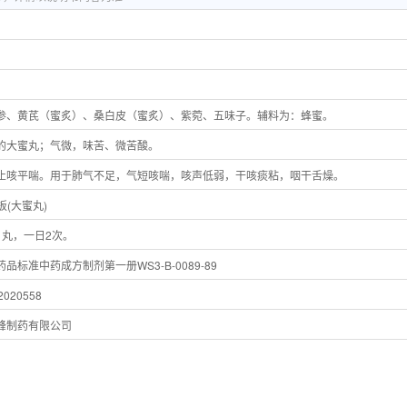
参、黄芪（蜜炙）、桑白皮（蜜炙）、紫菀、五味子。辅料为：蜂蜜。
的大蜜丸；气微，味苦、微苦酸。
止咳平喘。用于肺气不足，气短咳喘，咳声低弱，干咳痰粘，咽干舌燥。
4板(大蜜丸)
1丸，一日2次。
品标准中药成方制剂第一册WS3-B-0089-89
020558
峰制药有限公司