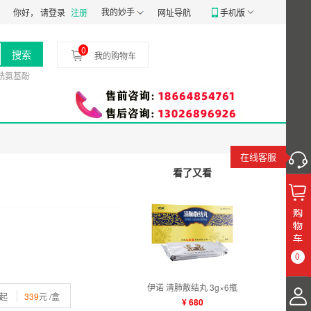
807号
食品经营许可证：
我的妙手
JY14401030058197
药品经营质量管理规范认证证
你好，
请登录
注册
网址导航
手机版
0
搜索
我的购物车
酰氨基酚
在线客服
看了又看
0
伊诺 清肺散结丸 3g×6瓶
盒起
339
元 /盒
¥ 680