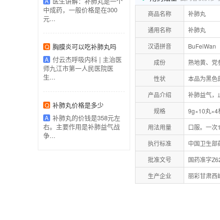
医生讲解：补肺丸是一个
A
中成药，一般价格是在300
商品名称
补肺丸
元...
通用名称
补肺丸
胸膜炎可以吃补肺丸吗
汉语拼音
BuFeiWan
Q
付云杰呼吸内科 | 主治医
A
成份
熟地黄、党
师九江市第一人民医院医
生...
性状
本品为黑色
产品介绍
补肺益气，
补肺丸价格是多少
Q
规格
9g×10丸×
补肺丸的价钱是358元左
A
右。主要作用是补肺益气战
用法用量
口服。一次
争...
执行标准
中国卫生部药
批准文号
国药准字Z62
生产企业
丽彩甘肃西