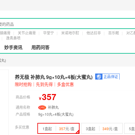
经营许20161232号
第二类医疗器械经营备案凭证：
粤穗食药监械经营备20191
镇痛膏
关节止痛膏
华堂宁
米诺地尔酊
他达拉非
百乐眠
对乙
逸青鼻喷
妙手资讯
用药问答
蜜丸)
养无极 补肺丸 9g×10丸×4板(大蜜丸)
限时抢购｜先到先得｜多盒优惠
357
商品价格
￥
通用名称
补肺丸
产品规格
9g×10丸×4板(大蜜丸)
多买优惠
1盒起
357
元 /盒
3盒起
349
元 /盒
5