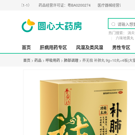
8G（1-1）
药品经营许可证：
粤BA0200274
医疗器械经营许可证：
粤橞食药监械
热门搜索：
消炎
六味地黄丸
首页
肝病用药专区
风湿及类风湿
男性专区
首页
>
药品
>
呼吸用药
>
肺部调理
> 养无极 补肺丸 9g×10丸×4板(大