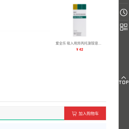
爱全乐 吸入用异丙托溴铵溶液 (2ml:0.25mg)*10支
¥ 42
加入购物车