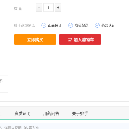
数 量
妙手商城承诺
正品保证
隐私配送
药监认证
立即购买
加入购物车
不
士
资质证明
用药问答
关于妙手
考，详情以说明书内容为准