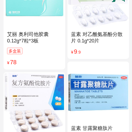
艾丽 奥利司他胶囊
蓝素 对乙酰氨基酚分散
0.12g*7粒*3板
片 0.1g*20片
9
多盒装
¥
.9
78
¥
蓝素 甘露聚糖肽片