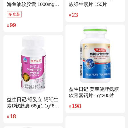
海鱼油软胶囊 1000mg/
族维生素片 150片
粒*200粒
23
多盒装
¥
99
¥
益生日记 美莱健牌氨糖
软骨素钙片 1g*200片
益生日记/维妥立 钙维生
198
素D软胶囊 66g(1.1g*60
¥
粒)*1瓶
18
¥