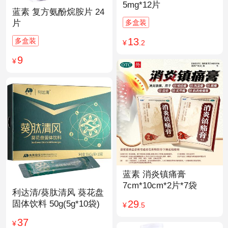
5mg*12片
蓝素 复方氨酚烷胺片 24
多盒装
片
13
多盒装
¥
.2
9
¥
蓝素 消炎镇痛膏
7cm*10cm*2片*7袋
利达清/葵肽清风 葵花盘
29
固体饮料 50g(5g*10袋)
¥
.5
37
¥