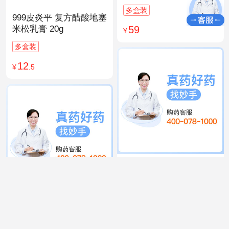
多盒装
999皮炎平 复方醋酸地塞
59
米松乳膏 20g
¥
多盒装
12
¥
.5
999 感冒灵颗粒 10g*9袋
15
¥
.9
同仁堂 人参归脾丸
9g×10丸
多盒装