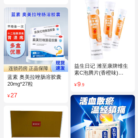
益生日记 潍至康牌维生
素C泡腾片(香橙味)
蓝素 奥美拉唑肠溶胶囊
4.0g*20片
9
20mg*27粒
¥
.9
27
¥