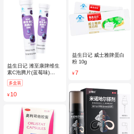
益生日记 威士雅牌蛋白
粉 10g
益生日记 潍至康牌维生
7
素C泡腾片(蓝莓味)
¥
4.0g*20片
多盒装
10
¥