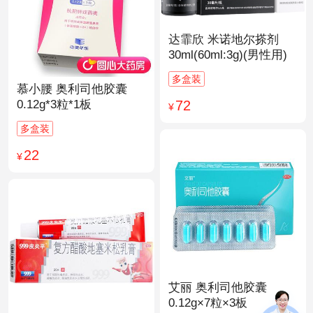
达霏欣 米诺地尔搽剂
30ml(60ml:3g)(男性用)
多盒装
慕小腰 奥利司他胶囊
72
0.12g*3粒*1板
¥
多盒装
22
¥
艾丽 奥利司他胶囊
0.12g×7粒×3板