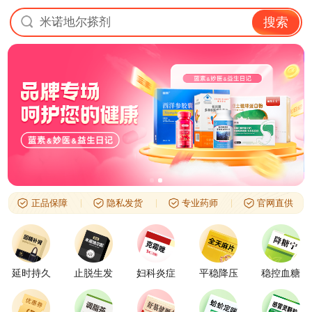
米诺地尔搽剂
搜索
正品保障
隐私发货
专业药师
官网直供
延时持久
止脱生发
妇科炎症
平稳降压
稳控血糖