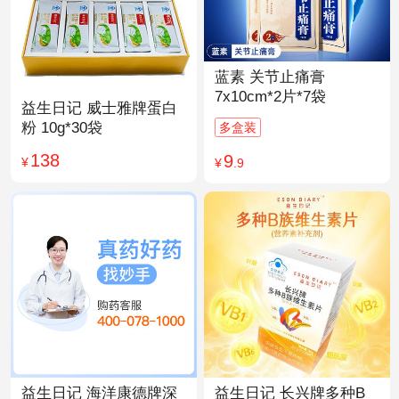
蓝素 关节止痛膏
7x10cm*2片*7袋
益生日记 威士雅牌蛋白
粉 10g*30袋
多盒装
138
9
¥
¥
.9
益生日记 海洋康德牌深
益生日记 长兴牌多种B