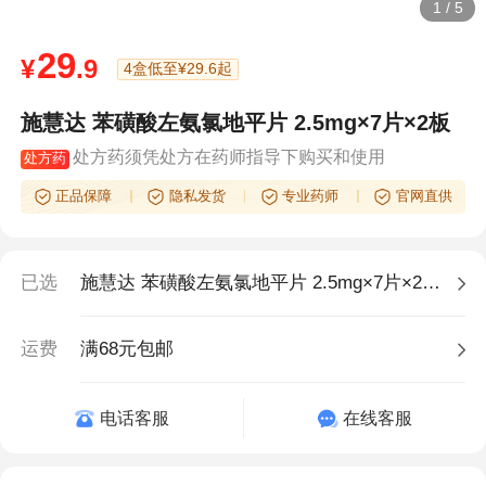
1
/
5
29
¥
.9
4盒低至¥29.6起
施慧达 苯磺酸左氨氯地平片 2.5mg×7片×2板
处方药须凭处方在药师指导下购买和使用
处方药
正品保障
隐私发货
专业药师
官网直供
已选
施慧达 苯磺酸左氨氯地平片 2.5mg×7片×2板,1盒
运费
满68元包邮
电话客服
在线客服