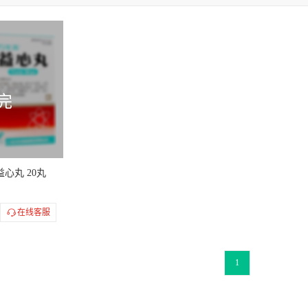
狮
中联
方盛
双益
双海
世纪康
世贸天阶
龙城
宁
兰太
弘明远
弘益
吉春
老君炉
亚邦
百灵鸟
鲁
江波
异乐定
红花牌
苏莱乐
丽珠欣乐
伯基
沃华
柏
松栢
松鹿
奇力
欧意
国风
依苏
依姆多
依
完
纳多
泽维尔
宜欣
南洋
拜阿司匹灵
科迪
信邦
俞氏
康
特安呐
健通
益民
益盛
益康
润都
诺迪康
忻
康美
康普
维和
博苏
惠丰
景诺宁
黑宝
舒
益心丸 20丸
科宁
雷氏
新代克白灵
新汇
新谊
赛诺
潘南金
澄海
尼特
生物谷
康宝得维
利焕
爱富蒂
彼新舒
心痛定
在线客服
苏
湘雅
亚九
补佳泰
恒星
天昌元
华泰
WEPON
美齐
悦康
好护士
伍舒芳
欣康
彼洛平
1
晨牌
吉泰安
福达
福瑞堂
好立康
芮康
华纳杏
凯合荣
参鸽
麒麟