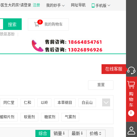
经营备案凭证：
医生大药房!
请登录
粤穗食药监械经营备20191807号
注册
网址导航
食品经营许可证：
JY14401030058
我的妙手
手机版
0
搜索
我的购物车
酰氨基酚
在线客服
重置
同仁堂
仁和
以岭
本草纲目
白云山
0
扬子江
奇特
独一味
济仁
康缘
缓释片剂
软膏剂
糖浆剂
气雾剂
天方
天安堂
元和
元治
五福
太阳
综合
销量
最新
价格