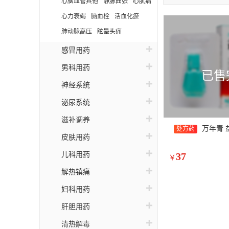
心脑血管其他
静脉曲张
心肌病
中
心力衰竭
脑血栓
活血化瘀
玄
肺动脉高压
眩晕头痛
齐
感冒用药
松
男科用药
已售
金
神经系统
致
泌尿系统
康
滋补调养
万年青 
处方药
皮肤用药
瑞
儿科用药
37
索
￥
解热镇痛
高
妇科用药
欣
肝胆用药
伲
清热解毒