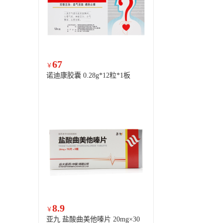
67
￥
诺迪康胶囊 0.28g*12粒*1板
8.9
￥
亚九 盐酸曲美他嗪片 20mg×30