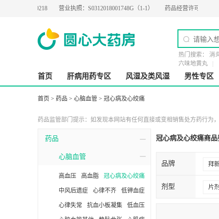
2019-0218
营业执照：
S0312018001748G（1-1）
药品经营许可证：
粤BA020
热门搜索：
消
六味地黄丸
首页
肝病用药专区
风湿及类风湿
男性专区
首页
>
药品
>
心脑血管
>
冠心病及心绞痛
药品监管部门提示：如发现本网站有任何直接或变相销售处方药行为，请
冠心病及心绞痛商品
药品
心脑血管
品牌
拜
高血压
高血脂
冠心病及心绞痛
步
剂型
片
中风后遗症
心律不齐
低钾血症
德
心律失常
抗血小板凝集
低血压
口