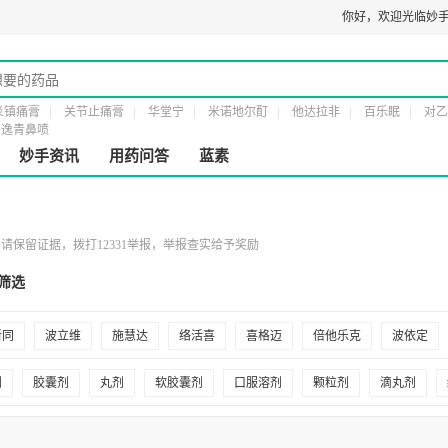
0274
医疗器械经营许可证：
粤橞食药监械经营许20161232号
你好，
第二类医疗器械
欢迎光临妙手
炎镇痛膏
关节止痛膏
华堂宁
米诺地尔酊
他达拉非
百乐眠
对乙
逸青鼻喷
妙手资讯
用药问答
蓝素
保留证据，拨打12331举报，举报查实给予奖励
筛选
新同
波立维
施慧达
络活喜
喜格迈
倍他乐克
波依定
长
信谊
敖东
天士力
万年青
马应龙
立效
地奥
剂
胶囊剂
丸剂
软胶囊剂
口服溶剂
颗粒剂
滴丸剂
济
康恩贝
万爽力
上药牌
久正
久和
广仁
广信
服溶液
合剂
分散片剂