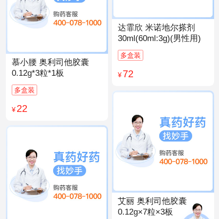
达霏欣 米诺地尔搽剂
30ml(60ml:3g)(男性用)
多盒装
慕小腰 奥利司他胶囊
72
0.12g*3粒*1板
¥
多盒装
22
¥
艾丽 奥利司他胶囊
0.12g×7粒×3板