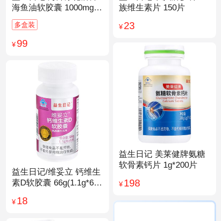
海鱼油软胶囊 1000mg/
族维生素片 150片
粒*200粒
23
多盒装
¥
99
¥
益生日记 美莱健牌氨糖
软骨素钙片 1g*200片
益生日记/维妥立 钙维生
198
素D软胶囊 66g(1.1g*60
¥
粒)*1瓶
18
¥