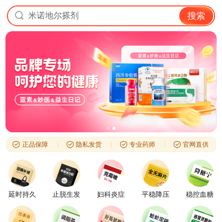
米诺地尔搽剂
搜索
正品保障
隐私发货
专业药师
官网直供
延时持久
止脱生发
妇科炎症
平稳降压
稳控血糖