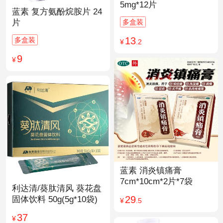
5mg*12片
蓝素 复方氨酚烷胺片 24
多盒装
片
13
多盒装
¥
.2
9
¥
蓝素 消炎镇痛膏
7cm*10cm*2片*7袋
利达清/葵肽清风 葵花盘
29
固体饮料 50g(5g*10袋)
¥
.5
37
¥