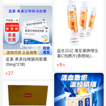
益生日记 潍至康牌维生
素C泡腾片(香橙味)
蓝素 奥美拉唑肠溶胶囊
4.0g*20片
9
20mg*27粒
¥
.9
27
¥