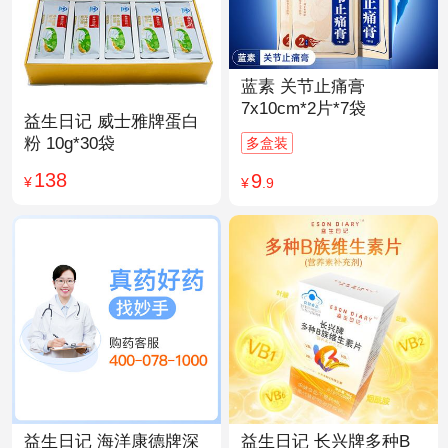
蓝素 关节止痛膏
7x10cm*2片*7袋
益生日记 威士雅牌蛋白
粉 10g*30袋
多盒装
138
9
¥
¥
.9
益生日记 海洋康德牌深
益生日记 长兴牌多种B