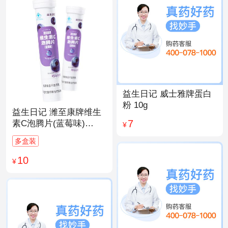
益生日记 威士雅牌蛋白
粉 10g
益生日记 潍至康牌维生
7
素C泡腾片(蓝莓味)
¥
4.0g*20片
多盒装
10
¥