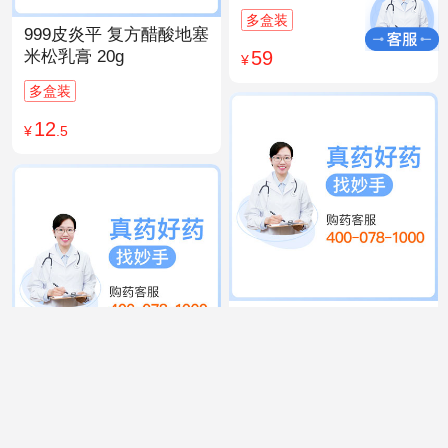
多盒装
999皮炎平 复方醋酸地塞
59
米松乳膏 20g
¥
多盒装
12
¥
.5
999 感冒灵颗粒 10g*9袋
15
¥
.9
同仁堂 人参归脾丸
9g×10丸
多盒装