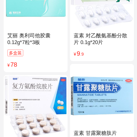
艾丽 奥利司他胶囊
蓝素 对乙酰氨基酚分散
0.12g*7粒*3板
片 0.1g*20片
9
多盒装
¥
.9
78
¥
蓝素 甘露聚糖肽片