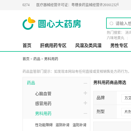
：
粤BA0200274
医疗器械经营许可证：
粤橞食药监械经营许20161232号
第二类
热门搜索：
消
六味地黄丸
首页
肝病用药专区
风湿及类风湿
男性专区
首页
>
药品
>
男科用药
药品监管部门提示：如发现本网站有任何直接或变相销售处方药行为，请
男科用药商品筛选
药品
心脑血管
品牌
万
感冒用药
广
剂型
片
男科用药
齐
膜
性功能障碍
滋阴补肾
温阳补肾