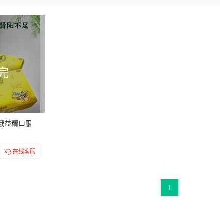
元
太阳
丹龙
世一堂
龙精宝
乐仁堂
乐家老铺
兰太
佐今明
宏兴
君威
张恒春
奇康
罗浮山
侬爱
帝
神威
神鹿
致康
特一
健兴
益佰
菊彦
梓橦
身
雷氏
新安江
廖元和堂
精瑞
孙真人
菏药
利凡优
完
昂
千禾
神戈活力
asia亚洲制药
爱力生
邦戈
效邦
爱
乐药采
海中沙
晶戈
千金顶
有时力
科艾劲
来一
寶
妙多邦
海力妥
黄袍嘉参
百福君康
醒戈
茶郎中
蛾益精口服
举
盛世君舒
豪丸
昂伟达
赛达久
递劲
丁好
万藏春
护士
通药
通化永基
护君
惍世慷
亿邦
雅达
珍芝堂
在线客服
麟牌
海口
延生护宝
腾药
九州通
紫竹
罗浮山国药
潭山
飞龙
百通丹
修正堂
龙在田
欣暻
1
力哥
琦鹰
嘉
美琦
劲戈
嗨久
伟哥
蒂欣
爱悦达
金美济