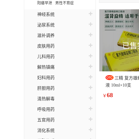
天
阳痿早泄
男性不育症
远
神经系统
恒
泌尿系统
滋补调养
强
已售
皮肤用药
迅
儿科用药
惯
解热镇痛
漢
妇科用药
三精 复方雄
伟
液 10ml×10支
肝胆用药
68
好
￥
清热解毒
麒
呼吸用药
龙
五官用药
消化系统
东