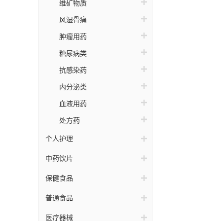
维矿物质
其
风湿骨痛
多
肿瘤用药
糖尿病类
抗感染药
内分泌类
血液用药
处方药
个人护理
中药饮片
保健食品
普通食品
医疗器械