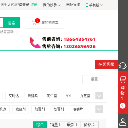
医生大药房!
01030058197
请登录
药品经营质量管理规范认证证书：
注册
网址导航
B-GD-19-078
互联网药品交易
我的妙手
手机版
0
搜索
我的购物车
酰氨基酚
在线客服
重置
艾时达
爱廷玖
同仁堂
999
九芝堂
0
仲景
佛慈
修正
雷允上
敖东
乳剂
糖浆剂
煎膏剂
软膏剂
咀嚼片
力生
三精
大唐
万菲乐
千子乐
综合
销量
最新
价格