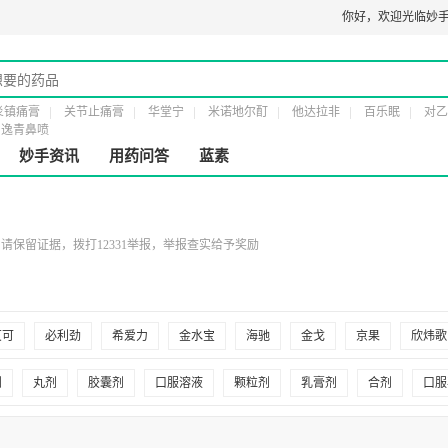
医疗器械经营备案凭证：
粤穗食药监械经营备20191807号
食品经营许可证：
你好，
欢迎光临妙手
JY144
炎镇痛膏
关节止痛膏
华堂宁
米诺地尔酊
他达拉非
百乐眠
对乙
逸青鼻喷
妙手资讯
用药问答
蓝素
保留证据，拨打12331举报，举报查实给予奖励
艾可
必利劲
希爱力
金水宝
海驰
金戈
京果
欣炜歌
誉远
太极
仁和
以岭
本草纲目
白云山
汇仁
达仁堂
剂
丸剂
胶囊剂
口服溶液
颗粒剂
乳膏剂
合剂
口服
鲁
万年青
地奥
希尔安
康恩贝
福牌
一正
人仁和
剂
茶剂
凝胶剂
膏剂
溶液剂