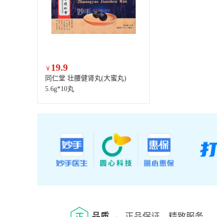
19.9
￥
同仁堂 壮腰健肾丸(大蜜丸)
5.6g*10丸
品质
正品保证，精致服务