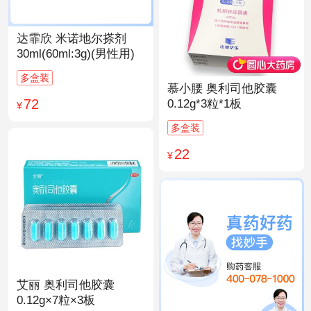
达霏欣 米诺地尔搽剂
30ml(60ml:3g)(男性用)
多盒装
慕小腰 奥利司他胶囊
72
0.12g*3粒*1板
¥
多盒装
22
¥
艾丽 奥利司他胶囊
0.12g×7粒×3板