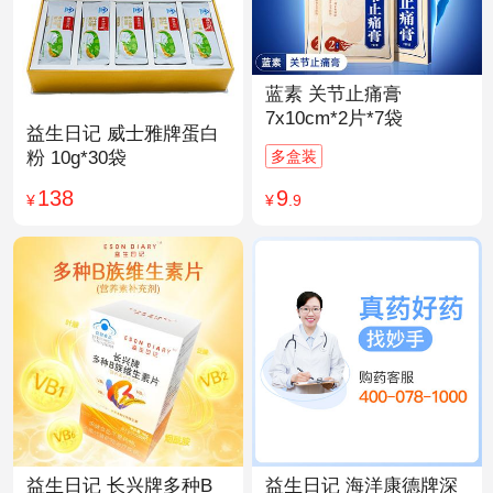
蓝素 关节止痛膏
7x10cm*2片*7袋
益生日记 威士雅牌蛋白
多盒装
粉 10g*30袋
9
138
¥
.9
¥
益生日记 长兴牌多种B
益生日记 海洋康德牌深