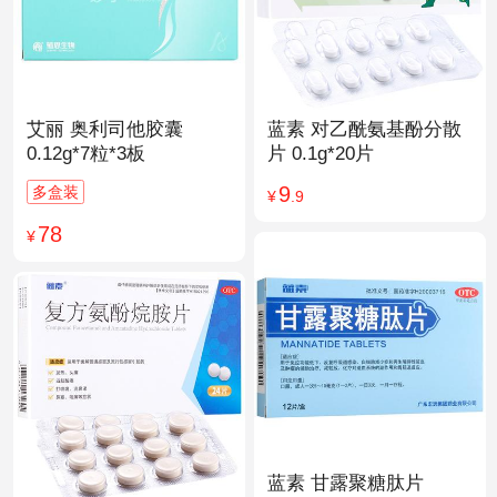
艾丽 奥利司他胶囊
蓝素 对乙酰氨基酚分散
0.12g*7粒*3板
片 0.1g*20片
9
多盒装
¥
.9
78
¥
蓝素 甘露聚糖肽片