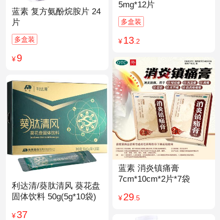
5mg*12片
蓝素 复方氨酚烷胺片 24
多盒装
片
13
多盒装
¥
.2
9
¥
蓝素 消炎镇痛膏
7cm*10cm*2片*7袋
利达清/葵肽清风 葵花盘
29
固体饮料 50g(5g*10袋)
¥
.5
37
¥