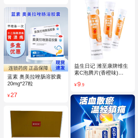
益生日记 潍至康牌维生
素C泡腾片(香橙味)
蓝素 奥美拉唑肠溶胶囊
4.0g*20片
9
20mg*27粒
¥
.9
27
¥