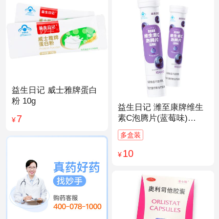
益生日记 威士雅牌蛋白
粉 10g
益生日记 潍至康牌维生
7
素C泡腾片(蓝莓味)
¥
4.0g*20片
多盒装
10
¥