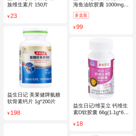
族维生素片 150片
海鱼油软胶囊 1000mg/
粒*200粒
23
多盒装
¥
99
¥
益生日记 美莱健牌氨糖
软骨素钙片 1g*200片
益生日记/维妥立 钙维生
198
素D软胶囊 66g(1.1g*60
¥
粒)*1瓶
18
¥