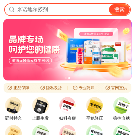
米诺地尔搽剂
搜索
正品保障
隐私发货
专业药师
官网直供
延时持久
止脱生发
妇科炎症
平稳降压
稳控血糖