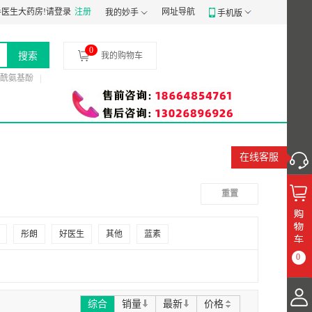
备案凭证：
医生大药房!
粤穗食药监械经营备20191807号
请登录
注册
网址导航
食品经营许可证：
JY14401030058197
我的妙手
手机版
0
搜索
我的购物车
酰氨基酚
在线客服
重置
彤朗
好医生
其他
蓝素
0
综合
销量
最新
价格