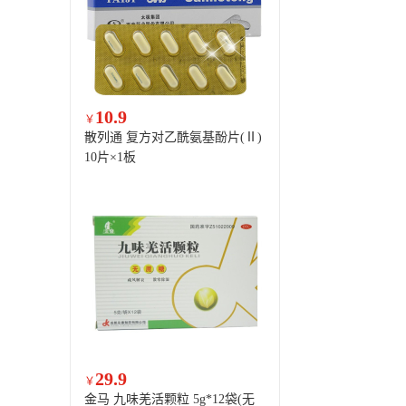
10.9
￥
散列通 复方对乙酰氨基酚片(Ⅱ)
10片×1板
29.9
￥
金马 九味羌活颗粒 5g*12袋(无