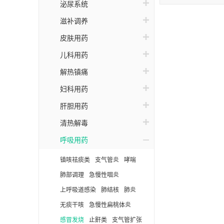
泌尿系统
滋补调养
皮肤用药
儿科用药
解热镇痛
妇科用药
肝胆用药
清热解毒
呼吸用药
镇咳祛痰类
支气管炎
哮喘
肺部调理
急慢性咽炎
上呼吸道感染
肺结核
肺炎
无痰干咳
急慢性扁桃体炎
感冒发烧
止鼾类
支气管扩张