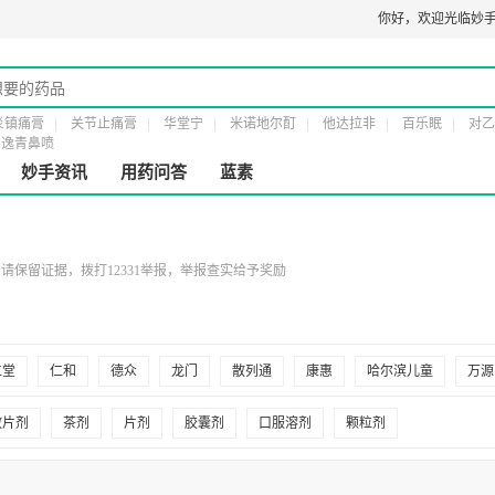
医疗器械经营许可证：
粤橞食药监械经营许20161232号
第二类医疗器械经营
你好，
欢迎光临妙手
炎镇痛膏
关节止痛膏
华堂宁
米诺地尔酊
他达拉非
百乐眠
对乙
逸青鼻喷
妙手资讯
用药问答
蓝素
保留证据，拨打12331举报，举报查实给予奖励
仁堂
仁和
德众
龙门
散列通
康惠
哈尔滨儿童
万源
散片剂
茶剂
片剂
胶囊剂
口服溶剂
颗粒剂