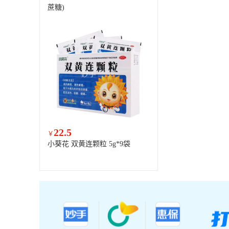
蔗糖)
22.5
￥
小葵花 双黄连颗粒 5g*9袋