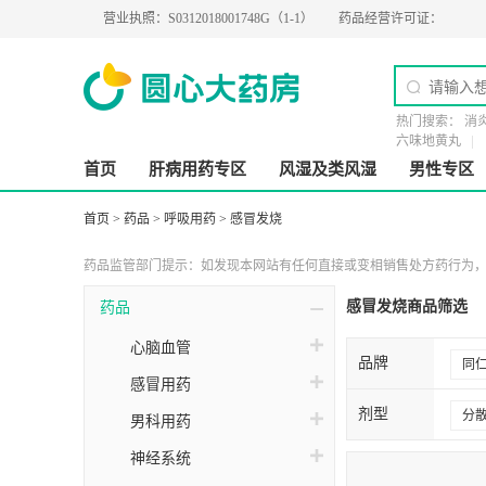
9-0218
营业执照：
S0312018001748G（1-1）
药品经营许可证：
粤BA0200274
热门搜索：
消
六味地黄丸
首页
肝病用药专区
风湿及类风湿
男性专区
首页
>
药品
>
呼吸用药
>
感冒发烧
药品监管部门提示：如发现本网站有任何直接或变相销售处方药行为，请
感冒发烧商品筛选
药品
心脑血管
品牌
同
感冒用药
剂型
分
男科用药
神经系统