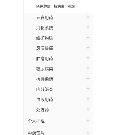
疮疡肿痛
抗病毒
戒烟
五官用药
消化系统
维矿物质
风湿骨痛
肿瘤用药
糖尿病类
抗感染药
内分泌类
血液用药
处方药
个人护理
中药饮片