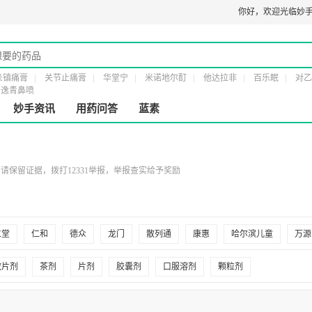
医疗器械经营许可证：
粤橞食药监械经营许20161232号
第二类医疗器械经营备案凭
你好，
欢迎光临妙手
炎镇痛膏
关节止痛膏
华堂宁
米诺地尔酊
他达拉非
百乐眠
对乙
逸青鼻喷
妙手资讯
用药问答
蓝素
保留证据，拨打12331举报，举报查实给予奖励
仁堂
仁和
德众
龙门
散列通
康惠
哈尔滨儿童
万源
散片剂
茶剂
片剂
胶囊剂
口服溶剂
颗粒剂