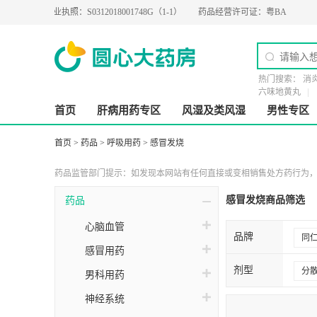
8
营业执照：
S0312018001748G（1-1）
药品经营许可证：
粤BA0200274
热门搜索：
消
六味地黄丸
首页
肝病用药专区
风湿及类风湿
男性专区
首页
>
药品
>
呼吸用药
>
感冒发烧
药品监管部门提示：如发现本网站有任何直接或变相销售处方药行为，请
感冒发烧商品筛选
药品
心脑血管
品牌
同
感冒用药
剂型
分
男科用药
神经系统