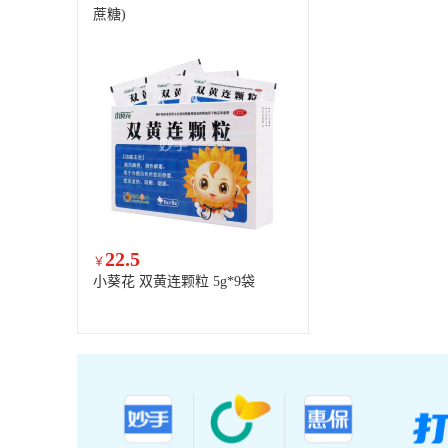
蔗糖)
22.5
￥
小葵花 双黄连颗粒 5g*9袋