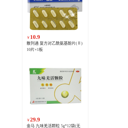
10.9
￥
散列通 复方对乙酰氨基酚片(Ⅱ)
10片×1板
29.9
￥
金马 九味羌活颗粒 5g*12袋(无