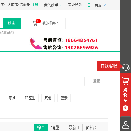
证：
医生大药房!
粤穗食药监械经营备20191807号
请登录
注册
食品经营许可证：
网址导航
JY14401030058197
药
我的妙手
手机版
0
搜索
我的购物车
酰氨基酚
在线客服
重置
彤朗
好医生
其他
蓝素
0
综合
销量
最新
价格