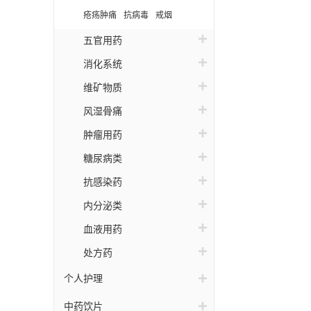
疮疡肿痛
抗病毒
戒烟
五官用药
消化系统
维矿物质
风湿骨痛
肿瘤用药
糖尿病类
抗感染药
内分泌类
血液用药
处方药
个人护理
中药饮片