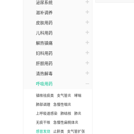
泌尿系统
滋补调养
皮肤用药
儿科用药
解热镇痛
妇科用药
肝胆用药
清热解毒
呼吸用药
镇咳祛痰类
支气管炎
哮喘
肺部调理
急慢性咽炎
上呼吸道感染
肺结核
肺炎
无痰干咳
急慢性扁桃体炎
感冒发烧
止鼾类
支气管扩张