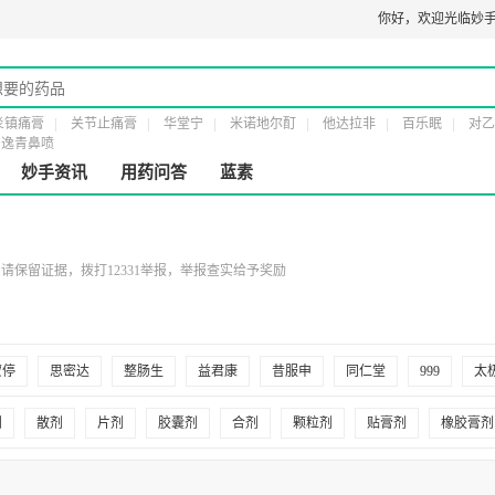
00274
医疗器械经营许可证：
粤橞食药监械经营许20161232号
你好，
第二类医疗器
欢迎光临妙手
炎镇痛膏
关节止痛膏
华堂宁
米诺地尔酊
他达拉非
百乐眠
对乙
逸青鼻喷
妙手资讯
用药问答
蓝素
保留证据，拨打12331举报，举报查实给予奖励
蒙停
思密达
整肠生
益君康
昔服申
同仁堂
999
太
年青
立效
冯了性
诺得胜
羚锐
紫鑫
摩美得
鑫烨
剂
散剂
片剂
胶囊剂
合剂
颗粒剂
贴膏剂
橡胶膏剂
福
方盛
孔孟
四方箄
仙河
乐仁堂
乐宁
百年康鑫