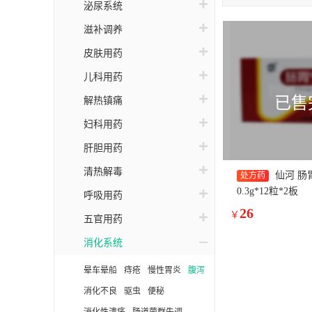
国
泌尿系统
欧
滋补调养
皮肤用药
天
儿科用药
三
已售
解热镇痛
妇科用药
肝胆用药
清热解毒
仙河 肠
处方药
0.3g*12粒*2板
呼吸用药
26
￥
五官用药
消化系统
晕车晕船
痔疮
慢性胃炎
腹泻
消化不良
驱虫
便秘