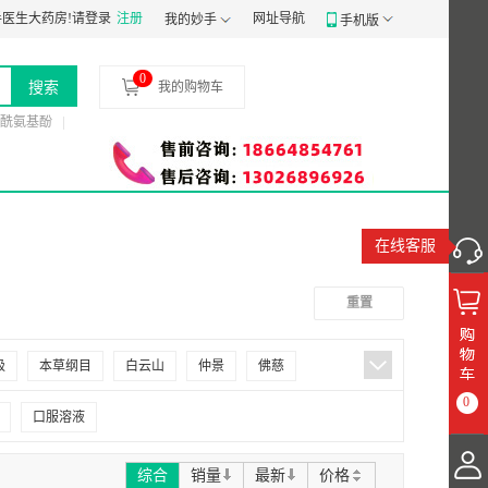
械经营备案凭证：
医生大药房!
请登录
粤穗食药监械经营备20191807号
注册
网址导航
食品经营许可证：
JY1440103005
我的妙手
手机版
0
搜索
我的购物车
酰氨基酚
在线客服
重置
极
本草纲目
白云山
仲景
佛慈
0
康恩贝
亿活
王老吉
云丰
云鹏
口服溶液
百灵鸟
华森
观鹤
谷参
张恒春
综合
销量
最新
价格