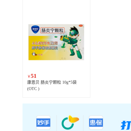
51
￥
康恩贝 肠炎宁颗粒 10g*5袋
(OTC )