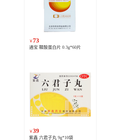
73
￥
通宝 鞣酸蛋白片 0.3g*60片
39
￥
紫鑫 六君子丸 9g*10袋