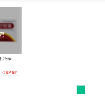
缔
恒帝
特一
常为康
博叶
博祥
喇叭牌
普元
贝
峨眉山
常乐康
哈药六厂
鸿璟制药
会通
新必奇
福康
爱西特
聚克
白云山中一
京常乐
金鹿
易加
葫
公仔
蓝素
完
胃宁胶囊
在线客服
1