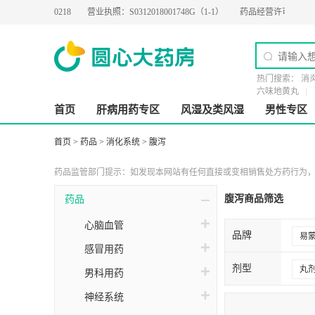
-2019-0218
营业执照：
S0312018001748G（1-1）
药品经营许可证：
粤BA02
热门搜索：
消
六味地黄丸
首页
肝病用药专区
风湿及类风湿
男性专区
首页
>
药品
>
消化系统
>
腹泻
药品监管部门提示：如发现本网站有任何直接或变相销售处方药行为，请
腹泻商品筛选
药品
心脑血管
品牌
易
感冒用药
万
剂型
丸
男科用药
太
神经系统