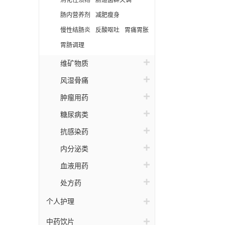
消化性溃疡
肠道菌群失调
肠内营养剂
减肥瘦身
慢性结肠炎
反酸呕吐
胃痛胃胀
胃肠调理
维矿物质
风湿骨痛
肿瘤用药
糖尿病类
抗感染药
内分泌类
血液用药
处方药
个人护理
中药饮片