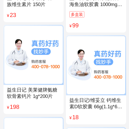
族维生素片 150片
海鱼油软胶囊 1000mg/
粒*200粒
23
多盒装
¥
99
¥
益生日记 美莱健牌氨糖
软骨素钙片 1g*200片
益生日记/维妥立 钙维生
198
素D软胶囊 66g(1.1g*60
¥
粒)*1瓶
18
¥