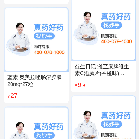
益生日记 潍至康牌维生
素C泡腾片(香橙味)
蓝素 奥美拉唑肠溶胶囊
4.0g*20片
9
20mg*27粒
¥
.9
27
¥