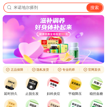
米诺地尔搽剂
搜索
正品保障
隐私发货
专业药师
官网直供
延时持久
止脱生发
妇科炎症
平稳降压
稳控血糖