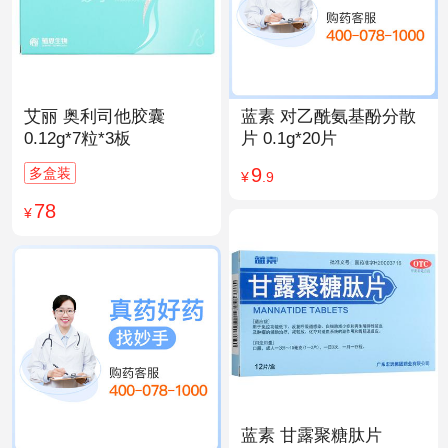
艾丽 奥利司他胶囊
蓝素 对乙酰氨基酚分散
0.12g*7粒*3板
片 0.1g*20片
9
多盒装
¥
.9
78
¥
蓝素 甘露聚糖肽片