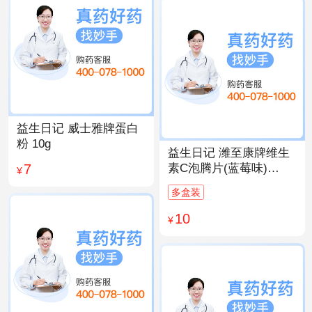
益生日记 威士雅牌蛋白
粉 10g
益生日记 潍至康牌维生
7
素C泡腾片(蓝莓味)
¥
4.0g*20片
多盒装
10
¥