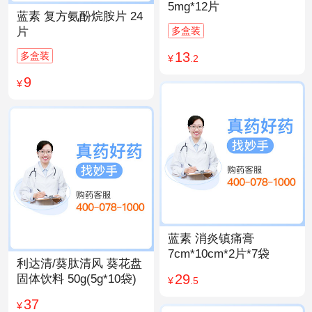
5mg*12片
蓝素 复方氨酚烷胺片 24
多盒装
片
13
多盒装
¥
.2
9
¥
蓝素 消炎镇痛膏
7cm*10cm*2片*7袋
利达清/葵肽清风 葵花盘
29
固体饮料 50g(5g*10袋)
¥
.5
37
¥