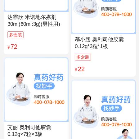
达霏欣 米诺地尔搽剂
30ml(60ml:3g)(男性用)
多盒装
慕小腰 奥利司他胶囊
72
0.12g*3粒*1板
¥
多盒装
22
¥
艾丽 奥利司他胶囊
0.12g×7粒×3板