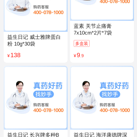
蓝素 关节止痛膏
7x10cm*2片*7袋
益生日记 威士雅牌蛋白
多盒装
粉 10g*30袋
9
138
¥
.9
¥
益生日记 长兴牌多种B
益生日记 海洋康德牌深