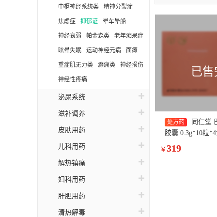
一
中枢神经系统类
精神分裂症
康
焦虑症
抑郁证
晕车晕船
神经衰弱
帕金森类
老年痴呆症
米
眩晕失眠
运动神经元病
面瘫
倍
重症肌无力类
癫痫类
神经损伤
已售
神经性疼痛
泌尿系统
滋补调养
同仁堂 
处方药
皮肤用药
胶囊 0.3g*10粒*
儿科用药
319
￥
解热镇痛
妇科用药
肝胆用药
清热解毒