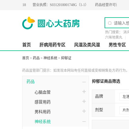
2019-0218
营业执照：
S0312018001748G（1-1）
药品经营许可证：
粤BA020
热门搜索：
消
六味地黄丸
首页
肝病用药专区
风湿及类风湿
男性专区
首页
>
药品
>
神经系统
>
抑郁证
药品监管部门提示：如发现本网站有任何直接或变相销售处方药行为，请
抑郁证商品筛选
药品
心脑血管
品牌
左
感冒用药
开
剂型
片
男科用药
逸
神经系统