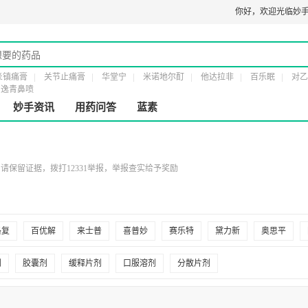
0274
医疗器械经营许可证：
粤橞食药监械经营许20161232号
你好，
第二类医疗器械
欢迎光临妙手
炎镇痛膏
关节止痛膏
华堂宁
米诺地尔酊
他达拉非
百乐眠
对乙
逸青鼻喷
妙手资讯
用药问答
蓝素
保留证据，拨打12331举报，举报查实给予奖励
洛复
百优解
来士普
喜普妙
赛乐特
黛力新
奥思平
克
乐友
兰释
西同静
百适可
百洛特
曲优
欣百达
剂
胶囊剂
缓释片剂
口服溶剂
分散片剂
舒
维度新
喜太乐
舒坦罗
瑞必乐
奥麦伦
一舒
文悦