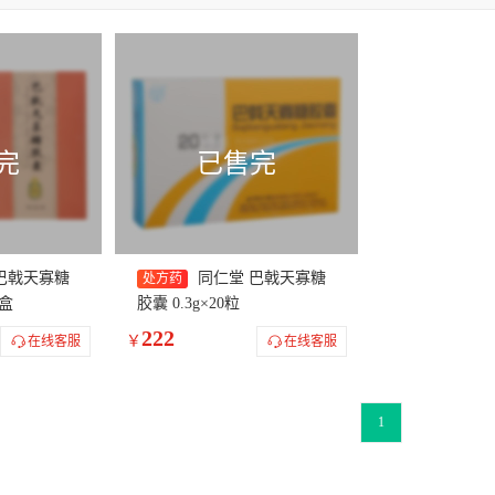
夫欣
士乐平
舒虑
宣格汀
加乐舒
东陽光
奈舒
瑞思
多宁
安适
乐盼
特林那
迈克伟
泽亿
美时玉
聚立能
尔宁
希德
金博瑞
翔宇乐康
圣美弗
泰齐
博思清
万
特罗
其他
苏之
辛乐定
静谷安
欧欣妥
郁朗
龙思宁
完
已售完
巴戟天寡糖
同仁堂 巴戟天寡糖
处方药
4盒
胶囊 0.3g×20粒
222
￥
在线客服
在线客服
1