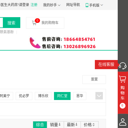
经营备案凭证：
医生大药房!
请登录
粤穗食药监械经营备20191807号
注册
网址导航
食品经营许可证：
JY14401030058
我的妙手
手机版
0
搜索
我的购物车
酰氨基酚
在线客服
重置
阿美宁
优必罗
博乐欣
同仁堂
恩华
0
怡诺思
律康
洞药
派迪生
倍特
思
倍爱欣
帅平
科德平
若欣林
综合
销量
最新
价格