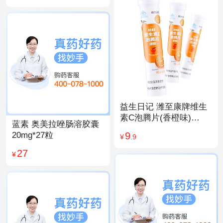
益生日记 潍至康牌维生
素C泡腾片(香橙味)
蓝素 奥美拉唑肠溶胶囊
4.0g*20片
9
20mg*27粒
¥
.9
27
¥