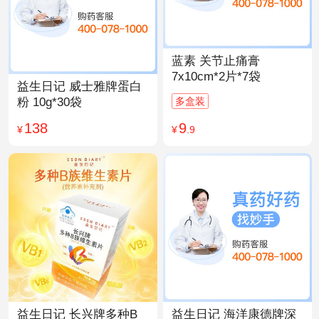
蓝素 关节止痛膏
7x10cm*2片*7袋
益生日记 威士雅牌蛋白
多盒装
粉 10g*30袋
9
138
¥
.9
¥
益生日记 长兴牌多种B
益生日记 海洋康德牌深