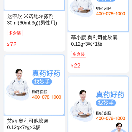
达霏欣 米诺地尔搽剂
30ml(60ml:3g)(男性用)
多盒装
慕小腰 奥利司他胶囊
72
0.12g*3粒*1板
¥
多盒装
22
¥
艾丽 奥利司他胶囊
0.12g×7粒×3板