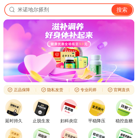
米诺地尔搽剂
搜索
正品保障
隐私发货
专业药师
官网直供
延时持久
止脱生发
妇科炎症
平稳降压
稳控血糖