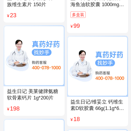
族维生素片 150片
海鱼油软胶囊 1000mg/
粒*200粒
23
多盒装
¥
99
¥
益生日记 美莱健牌氨糖
软骨素钙片 1g*200片
益生日记/维妥立 钙维生
198
素D软胶囊 66g(1.1g*60
¥
粒)*1瓶
18
¥