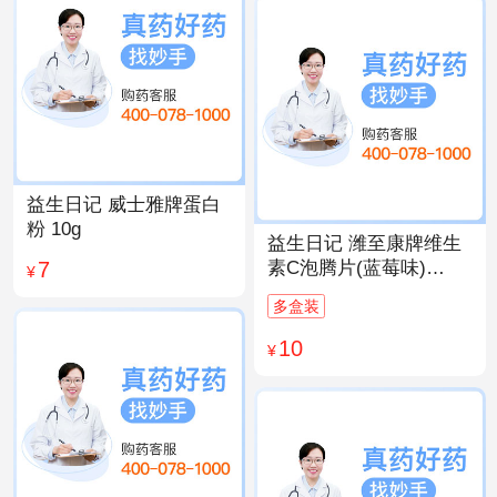
益生日记 威士雅牌蛋白
粉 10g
益生日记 潍至康牌维生
7
素C泡腾片(蓝莓味)
¥
4.0g*20片
多盒装
10
¥