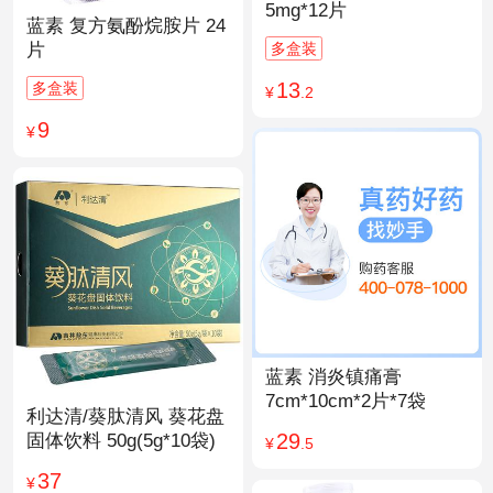
5mg*12片
蓝素 复方氨酚烷胺片 24
多盒装
片
13
多盒装
¥
.2
9
¥
蓝素 消炎镇痛膏
7cm*10cm*2片*7袋
利达清/葵肽清风 葵花盘
29
固体饮料 50g(5g*10袋)
¥
.5
37
¥