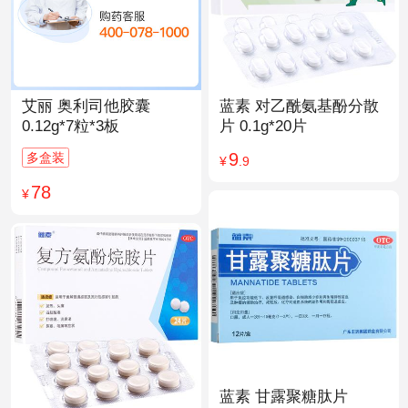
艾丽 奥利司他胶囊
蓝素 对乙酰氨基酚分散
0.12g*7粒*3板
片 0.1g*20片
9
多盒装
¥
.9
78
¥
蓝素 甘露聚糖肽片