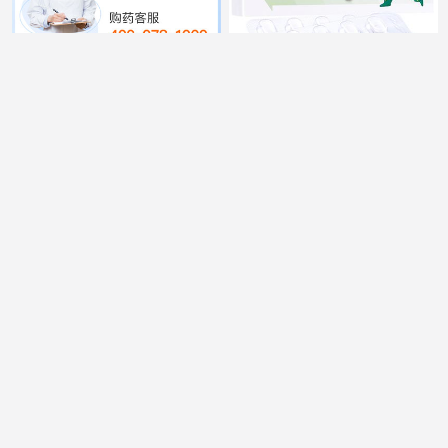
艾丽 奥利司他胶囊
蓝素 对乙酰氨基酚分散
0.12g*7粒*3板
片 0.1g*20片
9
多盒装
¥
.9
78
¥
蓝素 甘露聚糖肽片