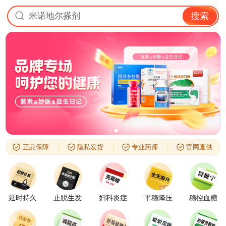
米诺地尔搽剂
搜索
正品保障
隐私发货
专业药师
官网直供
延时持久
止脱生发
妇科炎症
平稳降压
稳控血糖