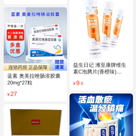
益生日记 潍至康牌维生
素C泡腾片(香橙味)
蓝素 奥美拉唑肠溶胶囊
4.0g*20片
9
20mg*27粒
¥
.9
27
¥