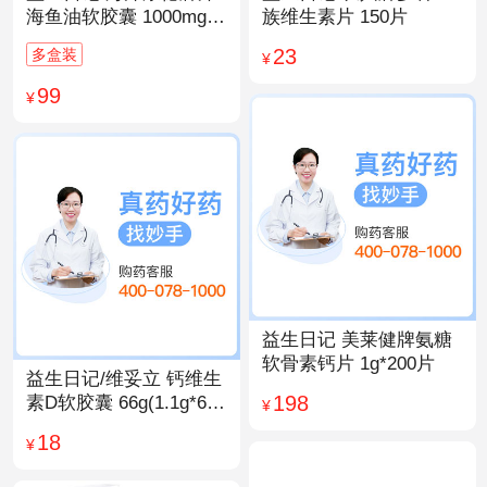
海鱼油软胶囊 1000mg/
族维生素片 150片
粒*200粒
23
多盒装
¥
99
¥
益生日记 美莱健牌氨糖
软骨素钙片 1g*200片
益生日记/维妥立 钙维生
198
素D软胶囊 66g(1.1g*60
¥
粒)*1瓶
18
¥