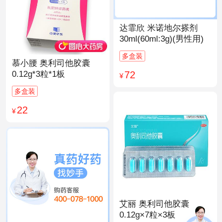
达霏欣 米诺地尔搽剂
30ml(60ml:3g)(男性用)
多盒装
慕小腰 奥利司他胶囊
72
0.12g*3粒*1板
¥
多盒装
22
¥
艾丽 奥利司他胶囊
0.12g×7粒×3板