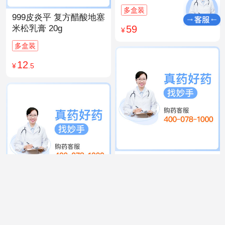
多盒装
999皮炎平 复方醋酸地塞
59
米松乳膏 20g
¥
多盒装
12
¥
.5
999 感冒灵颗粒 10g*9袋
15
¥
.9
同仁堂 人参归脾丸
9g×10丸
多盒装