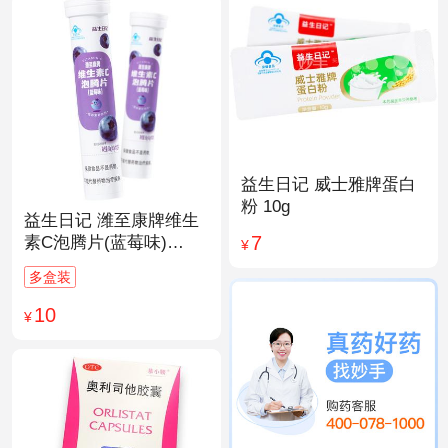
益生日记 威士雅牌蛋白
粉 10g
益生日记 潍至康牌维生
7
素C泡腾片(蓝莓味)
¥
4.0g*20片
多盒装
10
¥