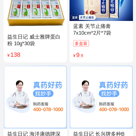
蓝素 关节止痛膏
7x10cm*2片*7袋
益生日记 威士雅牌蛋白
粉 10g*30袋
多盒装
138
9
¥
¥
.9
益生日记 海洋康德牌深
益生日记 长兴牌多种B