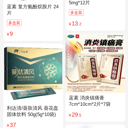
5mg*12片
蓝素 复方氨酚烷胺片 24
多盒装
片
13
多盒装
¥
.2
9
¥
蓝素 消炎镇痛膏
7cm*10cm*2片*7袋
利达清/葵肽清风 葵花盘
29
固体饮料 50g(5g*10袋)
¥
.5
37
¥