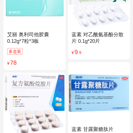
艾丽 奥利司他胶囊
蓝素 对乙酰氨基酚分散
0.12g*7粒*3板
片 0.1g*20片
9
多盒装
¥
.9
78
¥
蓝素 甘露聚糖肽片