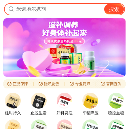
米诺地尔搽剂
搜索
正品保障
隐私发货
专业药师
官网直供
延时持久
止脱生发
妇科炎症
平稳降压
稳控血糖