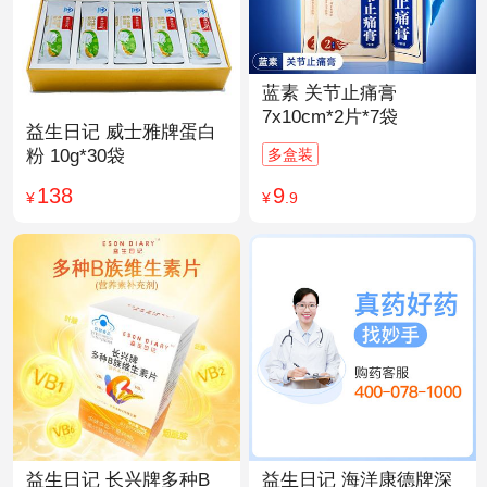
蓝素 关节止痛膏
7x10cm*2片*7袋
益生日记 威士雅牌蛋白
多盒装
粉 10g*30袋
9
138
¥
.9
¥
益生日记 长兴牌多种B
益生日记 海洋康德牌深