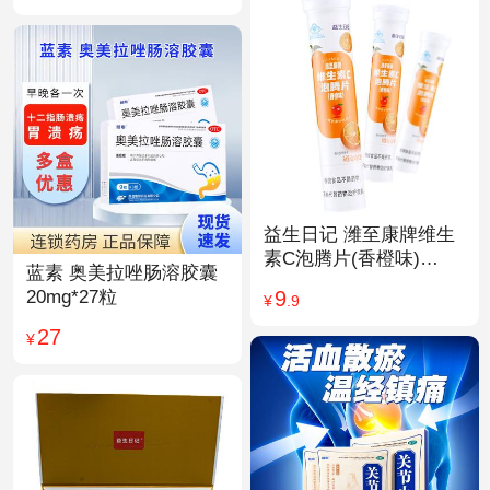
益生日记 潍至康牌维生
素C泡腾片(香橙味)
蓝素 奥美拉唑肠溶胶囊
4.0g*20片
9
20mg*27粒
¥
.9
27
¥