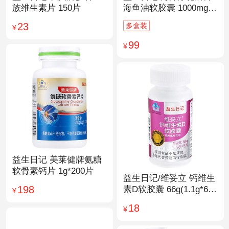
族维生素片 150片
海鱼油软胶囊 1000mg/
粒*200粒
23
多盒装
¥
99
¥
益生日记 美莱健牌氨糖
软骨素钙片 1g*200片
益生日记/维妥立 钙维生
198
素D软胶囊 66g(1.1g*60
¥
粒)*1瓶
18
¥