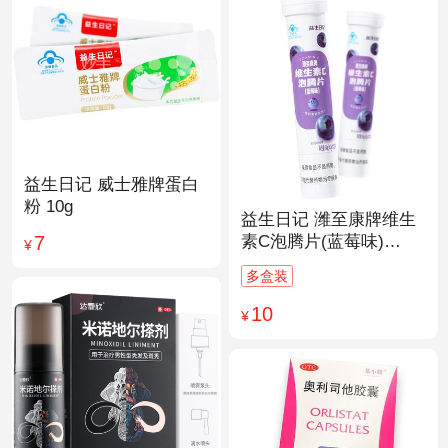
益生日记 威士雅牌蛋白
粉 10g
益生日记 潍至康牌维生
7
素C泡腾片(蓝莓味)
¥
4.0g*20片
多盒装
10
¥