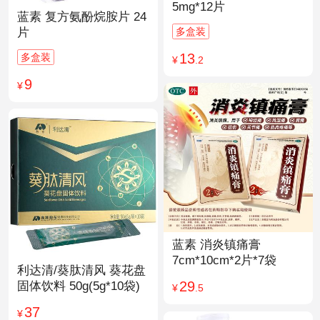
5mg*12片
蓝素 复方氨酚烷胺片 24
多盒装
片
13
多盒装
¥
.2
9
¥
蓝素 消炎镇痛膏
7cm*10cm*2片*7袋
利达清/葵肽清风 葵花盘
29
固体饮料 50g(5g*10袋)
¥
.5
37
¥