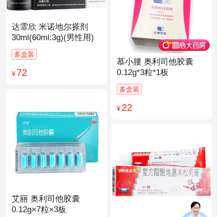
达霏欣 米诺地尔搽剂
30ml(60ml:3g)(男性用)
多盒装
慕小腰 奥利司他胶囊
72
0.12g*3粒*1板
¥
多盒装
22
¥
艾丽 奥利司他胶囊
0.12g×7粒×3板