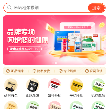
米诺地尔搽剂
搜索
正品保障
隐私发货
专业药师
官网直供
延时持久
止脱生发
妇科炎症
平稳降压
稳控血糖