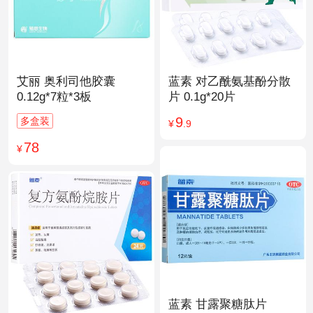
艾丽 奥利司他胶囊
蓝素 对乙酰氨基酚分散
0.12g*7粒*3板
片 0.1g*20片
9
多盒装
¥
.9
78
¥
蓝素 甘露聚糖肽片