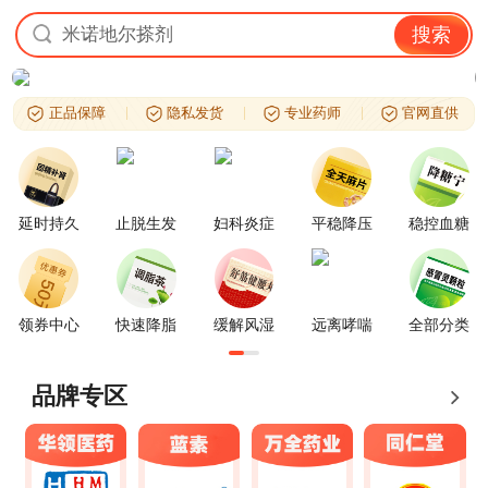
米诺地尔搽剂
搜索
正品保障
隐私发货
专业药师
官网直供
延时持久
止脱生发
妇科炎症
平稳降压
稳控血糖
领券中心
快速降脂
缓解风湿
远离哮喘
全部分类
品牌专区