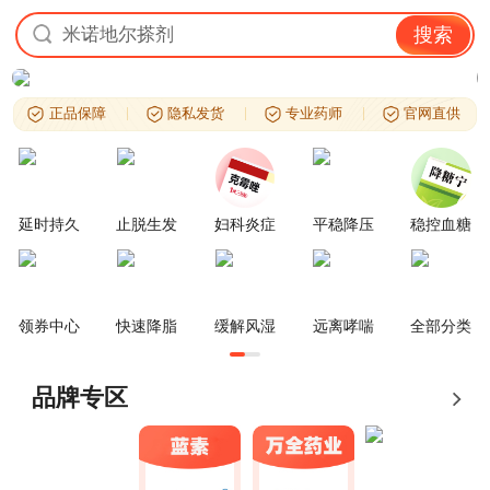
米诺地尔搽剂
搜索
正品保障
隐私发货
专业药师
官网直供
延时持久
止脱生发
妇科炎症
平稳降压
稳控血糖
领券中心
快速降脂
缓解风湿
远离哮喘
全部分类
品牌专区