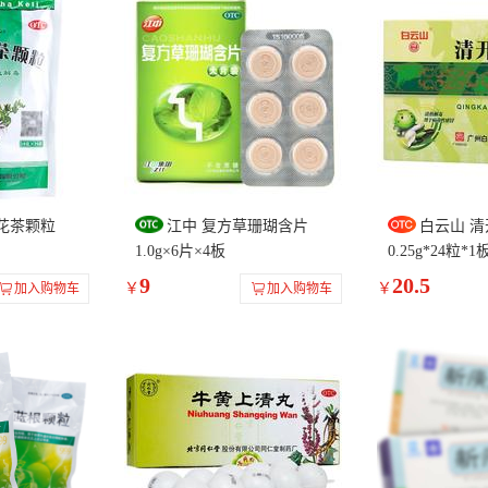
花茶颗粒
江中 复方草珊瑚含片
白云山 
1.0g×6片×4板
0.25g*24粒*1
9
20.5
￥
￥
加入购物车
加入购物车