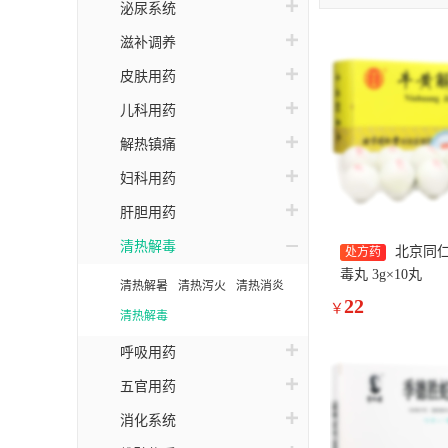
坝
泌尿系统
养
滋补调养
皮肤用药
嘉
儿科用药
凯
解热镇痛
一
妇科用药
冰
肝胆用药
白
清热解毒
北京同仁
处方药
毒丸 3g×10丸
清热解暑
清热泻火
清热消炎
22
￥
清热解毒
呼吸用药
五官用药
消化系统