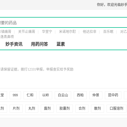
器械经营许可证：
粤橞食药监械经营许20161232号
第二类医疗器械经营备案凭证
你好，
欢迎光临妙手
炎镇痛膏
关节止痛膏
华堂宁
米诺地尔酊
他达拉非
百乐眠
对乙
逸青鼻喷
妙手资讯
用药问答
蓝素
保留证据，拨打12331举报，举报查实给予奖励
仁堂
999
仁和
以岭
白云山
西帕
仲景
昆中药
州百灵
福元
三金
冯了性
扬子江
亚宝
江中
康缘
粒剂
片剂
丸剂
露剂
胶囊剂
合剂
散剂
口服溶剂
公仔
久正
王老吉
云丰
日田
中盛海天
午时
东信
剂
栓剂