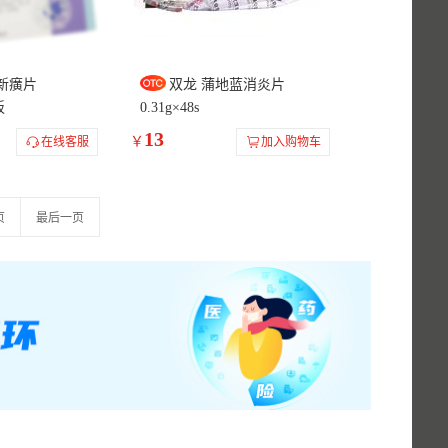
新癀片
双龙 蒲地蓝消炎片
板
0.31g×48s
13
￥
在线客服
加入购物车
页
最后一页