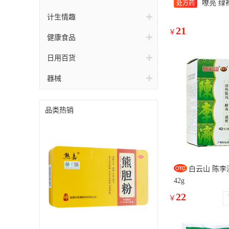
嘹亮 绿袍
处方药
计生情趣
21
￥
健康食品
日用百货
器械
品类热销
白云山 陈李
42g
22
￥