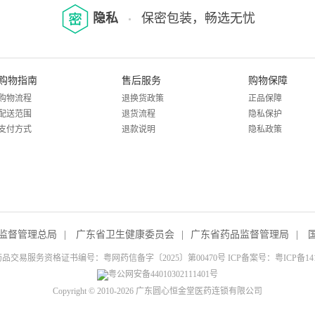
隐私
保密包装，畅选无忧
购物指南
售后服务
购物保障
购物流程
退换货政策
正品保障
配送范围
退货流程
隐私保护
支付方式
退款说明
隐私政策
监督管理总局
|
广东省卫生健康委员会
|
广东省药品监督管理局
|
品交易服务资格证书编号：粤网药信备字〔2025〕第00470号 ICP备案号：
粤ICP备14
粤公网安备44010302111401号
Copyright © 2010-2026 广东圆心恒金堂医药连锁有限公司