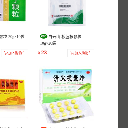
粒 20g×10袋
白云山 板蓝根颗粒
10g×20袋
23
￥
加入购物车
加入购物车