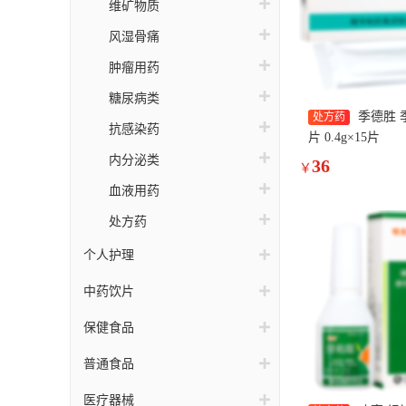
维矿物质
风湿骨痛
肿瘤用药
糖尿病类
季德胜 
处方药
抗感染药
片 0.4g×15片
内分泌类
36
￥
血液用药
处方药
个人护理
中药饮片
保健食品
普通食品
医疗器械