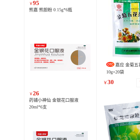
95
￥
熊嘉 熊胆粉 0.15g*6瓶
嘉应 金菊五
10g×20袋
30
￥
26
￥
药铺小神仙 金银花口服液
20ml*6支