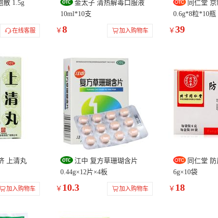
散 1.5g
金太子 清热解毒口服液
同仁堂 
10ml*10支
0.6g*8粒*10瓶
8
39
￥
￥
在线客服
加入购物车
济 上清丸
江中 复方草珊瑚含片
同仁堂 
0.44g×12片×4板
6g×10袋
10.3
18
￥
￥
加入购物车
加入购物车