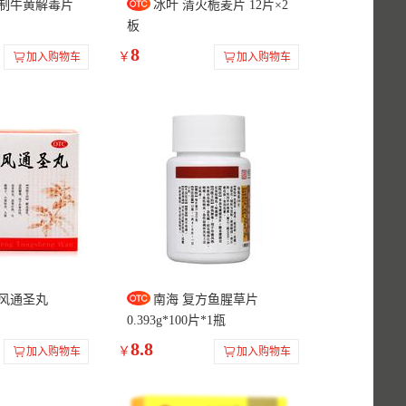
京制牛黄解毒片
冰叶 清火栀麦片 12片×2
板
8
￥
加入购物车
加入购物车
防风通圣丸
南海 复方鱼腥草片
0.393g*100片*1瓶
8.8
￥
加入购物车
加入购物车