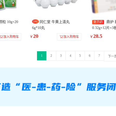
粒 10g×20
同仁堂 牛黄上清丸
鼎炉 
处方药
6g*10丸
0.32g×12片×3
20
28.5
￥
￥
加入购物车
加入购物车
1
2
3
4
5
6
7
下一