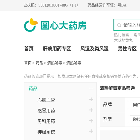
营业执照：
S0312018001748G（1-1）
药品经营许可证：
粤BA0200274
医疗
热门搜索：
消
六味地黄丸
首页
肝病用药专区
风湿及类风湿
男性专区
首页
>
药品
>
清热解毒
>
清热解毒
药品监管部门提示：如发现本网站有任何直接或变相销售处方药行为，请
清热解毒商品筛选
药品
心脑血管
品牌
同
感冒用药
贵
剂型
颗
男科用药
三
茶
神经系统