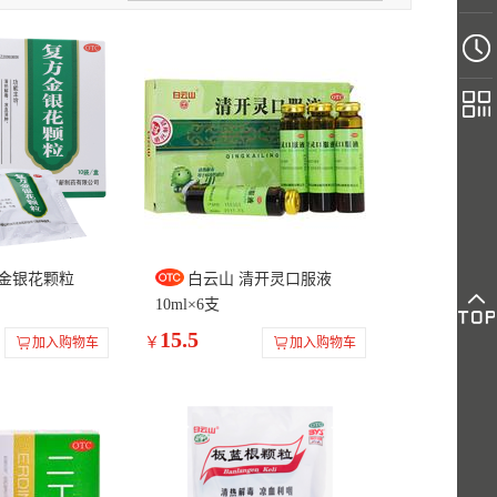
南海
药信
柏美星
星宝
香雪
祥
鼎炉
鹅城
瑞龙
雷氏
蜀中
龙生北药
新成
玉屏山
白云山明兴
药铺小神仙
熊嘉
龙凤堂
KAIBAO凯宝
圣泰
岷海
白云山中一
真奥
禅方
王屋山
红树
仁悦
东鲁堂
呋来尔
鹤
保施泰
方金银花颗粒
白云山 清开灵口服液
10ml×6支
15.5
￥
加入购物车
加入购物车