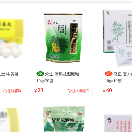
上
张恒春
松鹿
虎泉
岷州
季德胜
舍济
金太子
安堂
恒帝
神威
莱泰
特一
健民
诺金
清宫
博
应
嘹亮
澳迩新
安灯
中智
亚宝药业
广宇制药
乾方
宝
哈尔滨一洲
药科
白云山和黄
戎州
慈元金碧
好当家
品红
大洋
万岁
丹神
六棉牌
芙蓉堂
仁皇
道君
叶
三九
双龙
北京同仁堂
隆信
星辰牌
金鸿堂
恒金
云山
上海医药
中国药材
其他
蓝素
雷允上
名草
观
堂 牛黄解
众生 清热祛湿颗粒
修正 复
10g×20袋
10g×10袋
23
40
￥
￥
在线客服
加入购物车