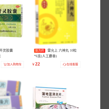
清开灵胶囊
雷允上 六神丸 10粒
处方药
板
*6支(人工麝香)
22
￥
加入购物车
在线客服