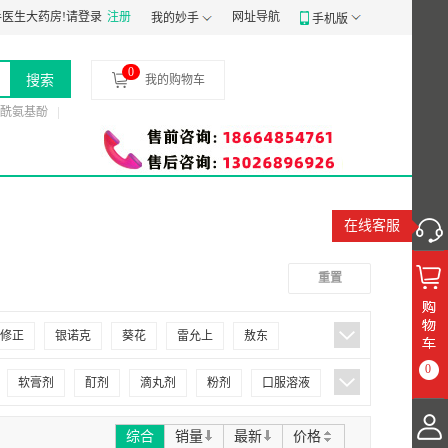
：
医生大药房!
粤穗食药监械经营备20191807号
请登录
注册
食品经营许可证：
网址导航
JY14401030058197
药品
我的妙手
手机版
0
搜索
我的购物车
酰氨基酚
在线客服
重置
修正
银诺克
葵花
雷允上
敖东
0
德众
德济
707
九州通
九连山
软膏剂
酊剂
滴丸剂
粉剂
口服溶液
归真堂
仙竹
百派
百益
众生
综合
销量
最新
价格