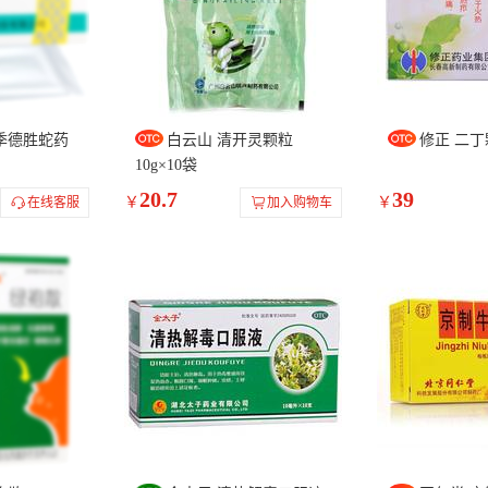
季德胜蛇药
白云山 清开灵颗粒
修正 二丁颗
10g×10袋
20.7
39
￥
￥
在线客服
加入购物车