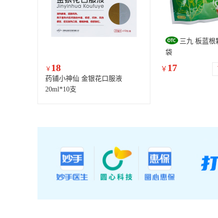
三九 板蓝根颗
袋
18
17
￥
￥
药铺小神仙 金银花口服液
20ml*10支