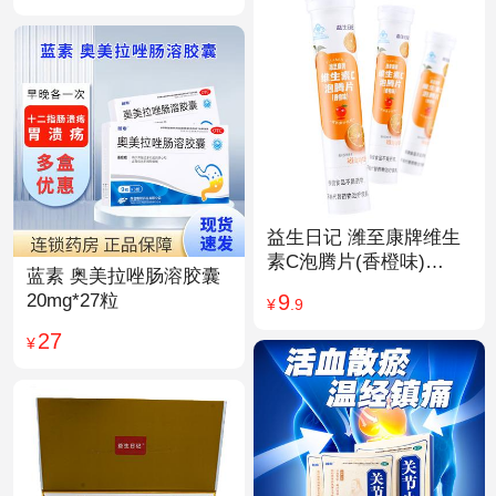
益生日记 潍至康牌维生
素C泡腾片(香橙味)
蓝素 奥美拉唑肠溶胶囊
4.0g*20片
9
20mg*27粒
¥
.9
27
¥