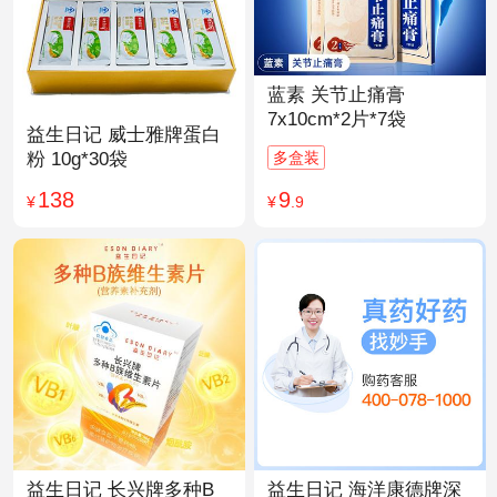
蓝素 关节止痛膏
7x10cm*2片*7袋
益生日记 威士雅牌蛋白
多盒装
粉 10g*30袋
9
138
¥
.9
¥
益生日记 长兴牌多种B
益生日记 海洋康德牌深