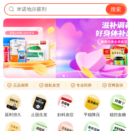
米诺地尔搽剂
搜索
正品保障
隐私发货
专业药师
官网直供
延时持久
止脱生发
妇科炎症
平稳降压
稳控血糖