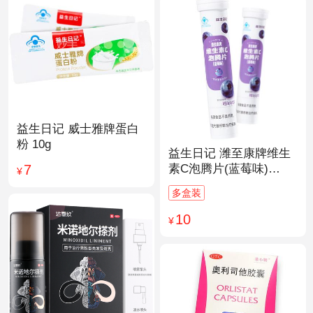
益生日记 威士雅牌蛋白
粉 10g
益生日记 潍至康牌维生
7
素C泡腾片(蓝莓味)
¥
4.0g*20片
多盒装
10
¥