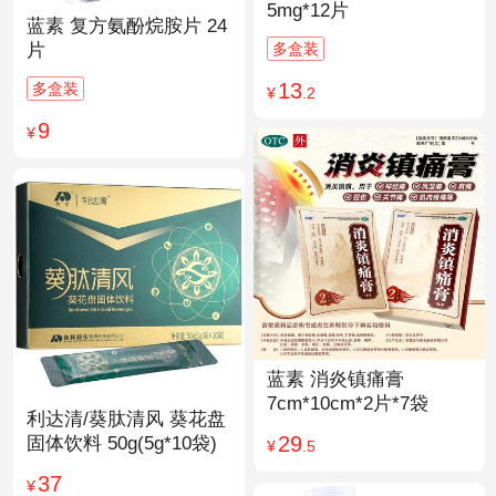
5mg*12片
蓝素 复方氨酚烷胺片 24
多盒装
片
13
多盒装
¥
.2
9
¥
蓝素 消炎镇痛膏
7cm*10cm*2片*7袋
利达清/葵肽清风 葵花盘
29
固体饮料 50g(5g*10袋)
¥
.5
37
¥