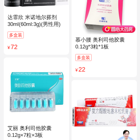
达霏欣 米诺地尔搽剂
30ml(60ml:3g)(男性用)
多盒装
慕小腰 奥利司他胶囊
72
0.12g*3粒*1板
¥
多盒装
22
¥
艾丽 奥利司他胶囊
0.12g×7粒×3板