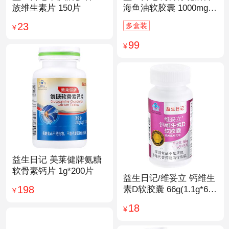
族维生素片 150片
海鱼油软胶囊 1000mg/
粒*200粒
23
多盒装
¥
99
¥
益生日记 美莱健牌氨糖
软骨素钙片 1g*200片
益生日记/维妥立 钙维生
198
素D软胶囊 66g(1.1g*60
¥
粒)*1瓶
18
¥