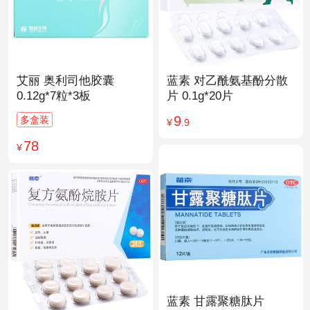
艾丽 奥利司他胶囊
蓝素 对乙酰氨基酚分散
0.12g*7粒*3板
片 0.1g*20片
9
多盒装
¥
.9
78
¥
蓝素 甘露聚糖肽片