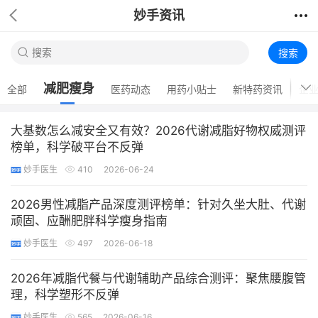
妙手资讯
搜索
减肥瘦身
全部
医药动态
用药小贴士
新特药资讯
企
大基数怎么减安全又有效？2026代谢减脂好物权威测评
榜单，科学破平台不反弹
妙手医生
410
2026-06-24
2026男性减脂产品深度测评榜单：针对久坐大肚、代谢
顽固、应酬肥胖科学瘦身指南
妙手医生
497
2026-06-18
2026年减脂代餐与代谢辅助产品综合测评：聚焦腰腹管
理，科学塑形不反弹
妙手医生
565
2026-06-16